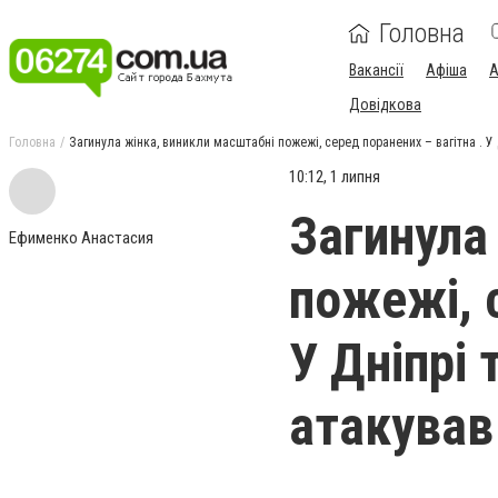
Головна
Вакансії
Афіша
А
Довідкова
Головна
Загинула жінка, виникли масштабні пожежі, серед поранених – вагітна . У 
10:12, 1 липня
Загинула
Ефименко Анастасия
пожежі, с
У Дніпрі 
атакував