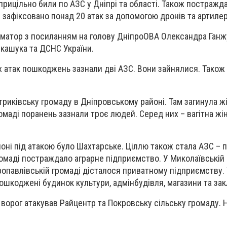
 прицільно били по АЗС у Дніпрі та області. Також постражда
м зафіксовано понад 20 атак за допомогою дронів та артилері
матор з посиланням на голову ДніпроОВА Олександра Ганжу
укашука та ДСНС України.
их атак пошкоджень зазнали дві АЗС. Вони зайнялися. Тако
риківську громаду в Дніпровському районі. Там загинула жі
маді поранень зазнали троє людей. Серед них – вагітна жін
оні під атакою було Шахтарське. Ціллю також стала АЗС – 
ромаді постраждало аграрне підприємство. У Миколаївській
опавлівській громаді дісталося приватному підприємству.
пошкоджені будинок культури, адмінбудівля, магазини та зак
 ворог атакував Райцентр та Покровську сільську громаду. 