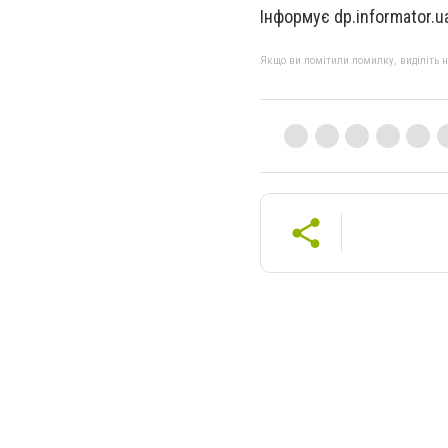
Інформує dp.informator.u
Якщо ви помітили помилку, виділіть нео