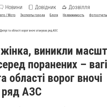
Новини
Довідник
Дозвілля
вто / Мото
Эксперты города
Блоги
Недвижимость
Фотоотчет
Дніпрі та області ворог вночі атакував ряд АЗС
 жінка, виникли масшт
еред поранених – вагі
та області ворог вночі
 ряд АЗС