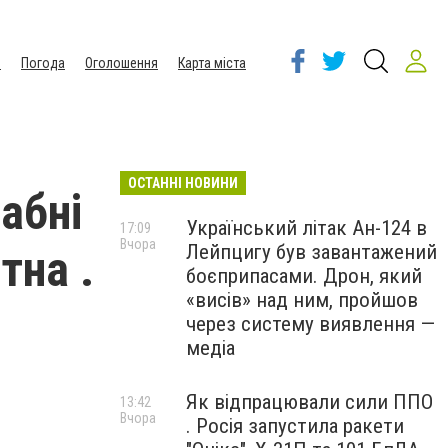
ы
Погода
Оголошення
Карта міста
ОСТАННІ НОВИНИ
абні
Український літак Ан-124 в
17:09
Вчора
Лейпцигу був завантажений
тна .
боєприпасами. Дрон, який
«висів» над ним, пройшов
через систему виявлення —
медіа
Як відпрацювали сили ППО
13:42
Вчора
. Росія запустила ракети