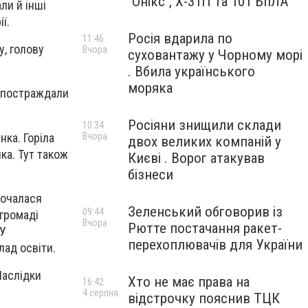
"Онікс", Х-31П та 101 БпЛА
ли й інші
ї.
Росія вдарила по
11:46
, голову
Вчора
суховантажу у Чорному морі
. Вбила українського
моряка
ж постраждали
Росіяни знищили склади
10:34
нка. Горіла
Вчора
двох великих компаній у
ка. Тут також
Києві . Ворог атакував
бізнеси
почалася
Зеленський обговорив із
09:44
 громаді
Вчора
Рютте постачання ракет-
 У
перехоплювачів для України
лад освіти.
Наслідки
Хто не має права на
16:42
4 серпня
відстрочку пояснив ТЦК