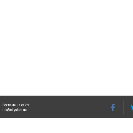
Реклама на сайті:
rek@citysites.ua
Допускається цитування матеріалів без отримання попередньої згоди 06274.com.ua з
відкритого для пошукових систем гіперпосилання на цитовані статті не нижче друго