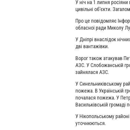
У ніч на 1 липня росіяни
цивільні об’єкти. Загало
Про це повідомляє Інфор
обласної ради Миколу Л
У Дніпрі внаслідок нічн
дві вантажівки.
Ворог також атакував Пет
АЗС. У Слобожанській гро
зайнялася АЗС.
У Синельниківському рай
пожежа. В Українській г
почалася пожежа. У Петр
Васильківській громаді 
У Нікопольському районі
уточнюються.