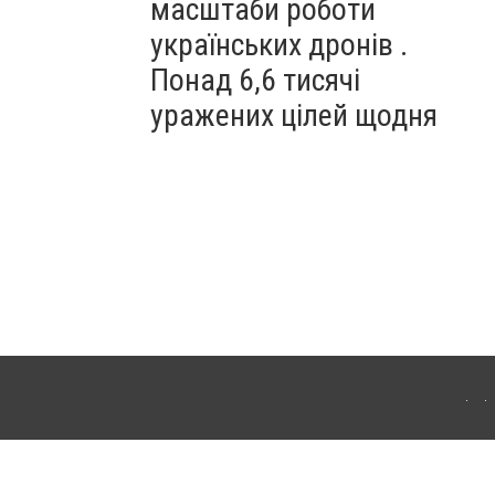
масштаби роботи
українських дронів .
Понад 6,6 тисячі
уражених цілей щодня
ахмута (Артемівськ). Для інтернет-видань обов'язкове розміщення прямого,
аконом.