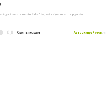
a
бхідний текст і натисніть Ctrl + Enter, щоб повідомити про це редакцію
0,0
Оцініть першим
Авторизируйтесь
, ч