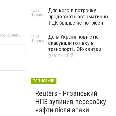
Для кого відстрочку
12:35
4 серпня
продовжать автоматично .
ТЦК більше не потрібен
тобы оценить
Де в Україні повністю
11:43
4 серпня
скасували готівку в
транспорті . QR-квитки
дають збій
ТОП НОВИНИ
Reuters - Рязанський
НПЗ зупинив переробку
нафти після атаки