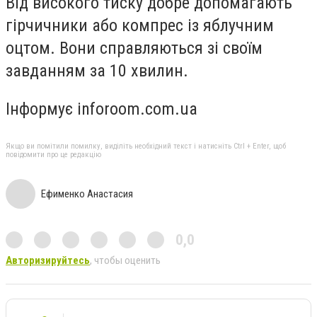
Від високого тиску добре допомагають
гірчичники або компрес із яблучним
оцтом. Вони справляються зі своїм
завданням за 10 хвилин.
Інформує inforoom.com.ua
Якщо ви помітили помилку, виділіть необхідний текст і натисніть Ctrl + Enter, щоб
повідомити про це редакцію
Ефименко Анастасия
0,0
Авторизируйтесь
, чтобы оценить