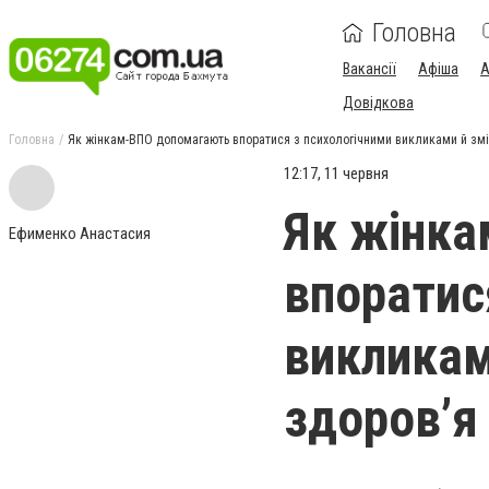
Головна
Вакансії
Афіша
А
Довідкова
Головна
Як жінкам-ВПО допомагають впоратися з психологічними викликами й змі
12:17, 11 червня
Як жінк
Ефименко Анастасия
впоратис
викликам
здоровʼя