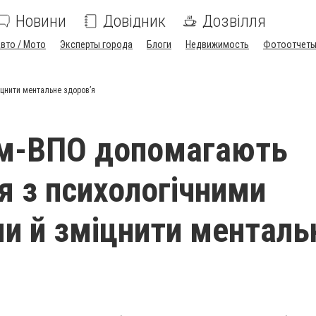
Новини
Довідник
Дозвілля
вто / Мото
Эксперты города
Блоги
Недвижимость
Фотоотчет
цнити ментальне здоровʼя
ам-ВПО допомагають
я з психологічними
и й зміцнити менталь