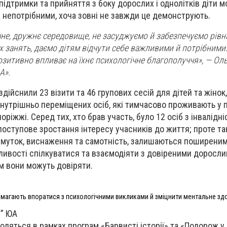
підтримки та прийняття з боку дорослих і однолітків діти 
 непотрібними, хоча зовні не завжди це демонструють.
е, дружнє середовище, не засуджуємо й забезпечуємо рівні
х занять, даємо дітям відчути себе важливими й потрібними
озитивно впливає на їхнє психологічне благополуччя», — Оль
А».
здійснили 23 візити та 46 групових сесій для дітей та жіно
внутрішньо переміщених осіб, які тимчасово проживають у 
ріжжі. Серед тих, хто брав участь, було 12 осіб з інвалідні
поступове зростання інтересу учасників до життя; проте та
 смуток, виснаження та самотність, залишаються поширеним
ивості спілкуватися та взаємодіяти з довіреними доросли
им вони можуть довіряти.
магають впоратися з психологічними викликами й зміцнити ментальне зд
е” ЮА
водяться в рамках програм «Барвисті історії» та «Подорож у