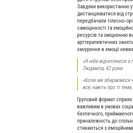
Завдяки використанню уяв
дистанціюватися від стр
передбачали тілесно-орі
самоцінності та емоційн
ресурсів та зміцненню вн
арттерапевтичних занять
занурення в емоції невиз
«Я ніби відчіпляюся з 
Людмила, 42 роки.
«Коли ми збираємося на
все, навіть про ті теми
Груповий формат сприяє
важливим в умовах соціа
безпечного, приймаючого
приналежність до спільно
стикаються з емоційними