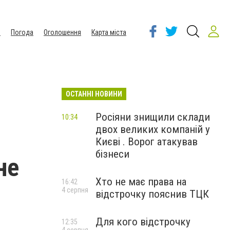
ы
Погода
Оголошення
Карта міста
ОСТАННІ НОВИНИ
Росіяни знищили склади
10:34
двох великих компаній у
Києві . Ворог атакував
бізнеси
не
Хто не має права на
16:42
4 серпня
відстрочку пояснив ТЦК
Для кого відстрочку
12:35