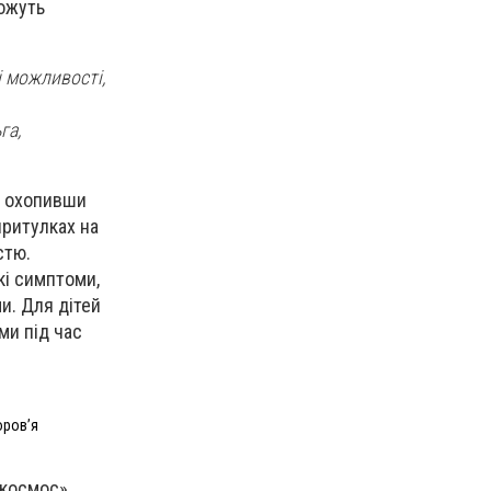
можуть
 можливості,
.
га,
к, охопивши
притулках на
стю.
кі симптоми,
и. Для дітей
ми під час
оровʼя
 космос».