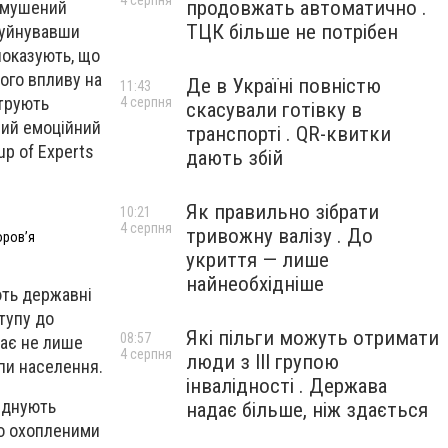
4 серпня
продовжать автоматично .
вимушений
ТЦК більше не потрібен
зруйнувавши
показують, що
його впливу на
Де в Україні повністю
11:43
струють
4 серпня
скасували готівку в
ьний емоційний
транспорті . QR-квитки
up of Experts
дають збій
Як правильно зібрати
10:21
4 серпня
тривожну валізу . До
оровʼя
укриття — лише
найнеобхідніше
ють державні
ступу до
Які пільги можуть отримати
08:57
ває не лише
4 серпня
люди з III групою
упи населення.
інвалідності . Держава
єднують
надає більше, ніж здається
ьо охопленими