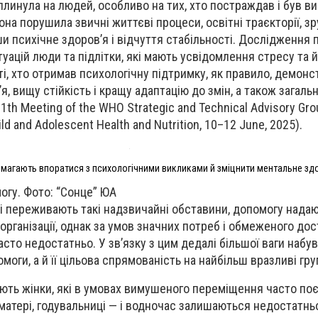
вплинула на людей, особливо на тих, хто постраждав і був 
она порушила звичні життєві процеси, освітні траєкторії, 
и психічне здоров’я і відчуття стабільності. Дослідження 
уацій люди та підлітки, які мають усвідомлення стресу та 
ті, хто отримав психологічну підтримку, як правило, демон
я, вищу стійкість і кращу адаптацію до змін, а також загал
11th Meeting of the WHO Strategic and Technical Advisory Gro
ild and Adolescent Health and Nutrition, 10–12 June, 2025).
магають впоратися з психологічними викликами й зміцнити ментальне зд
огу. Фото: “Сонце” ЮА
і переживають такі надзвичайні обставини, допомогу нада
 організації, однак за умов значних потреб і обмеженого до
асто недостатньо. У зв’язку з цим дедалі більшої ваги набу
оги, а й її цільова спрямованість на найбільш вразливі гр
ють жінки, які в умовах вимушеного переміщення часто по
, матері, годувальниці — і водночас залишаються недостатн