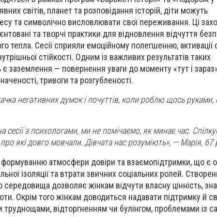
них світів, планет та розповідання історій, діти можуть
есу та символічно висловлювати свої переживання. Ці зах
єнтовані та творчі практики для відновлення відчуття безп
ого тепла. Сесії сприяли емоційному полегшенню, активації
утрішньої стійкості. Одним із важливих результатів таких
 є заземлення — повернення уваги до моменту «тут і зараз»
наченості, тривоги та розгубленості.
гачка негативних думок і почуттів, коли роблю щось руками,
 сесії з психологами, ми не помічаємо, як минає час. Спілк
, про які довго мовчали. Дівчата нас розуміють», — Марія, 67 
 формуванню атмосфери довіри та взаємопідтримки, що є 
льної ізоляції та втрати звичних соціальних ролей. Створе
 середовища дозволяє жінкам відчути власну цінність, зна
ти. Окрім того жінкам доводиться надавати підтримку й сво
 труднощами, відторгненням чи булінгом, проблемами із с