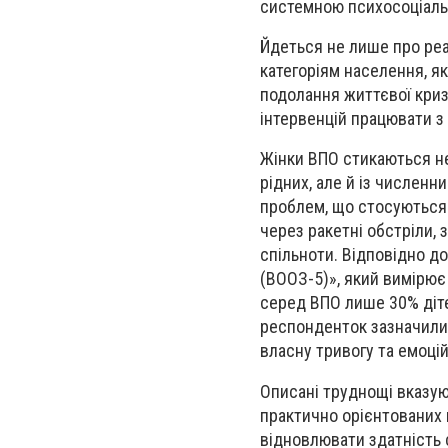
системною психосоціаль
Йдеться не лише про реа
категоріям населення, я
подолання життєвої кризи
інтервенцій працювати з 
Жінки ВПО стикаються не
рідних, але й із численн
проблем, що стосуються 
через ракетні обстріли, 
спільноти. Відповідно д
(ВООЗ-5)», який вимірює
серед ВПО лише 30% діте
респонденток зазначили,
власну тривогу та емоцій
Описані труднощі вказую
практично орієнтованих 
відновлювати здатність 