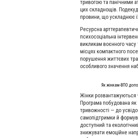
тривогою та панічними а
цих складнощів. Подекуд
провини, що ускладнює ї
Ресурсна арттерапевтичн
психосоціальна інтервен
викликам воєнного часу 
місцях компактного посе
порушення життєвих траєк
особливого значення на
Як жінкам-ВПО допо
Жінки розвантажуються ч
Програма побудована як 
тривожності — до усвідо
самопідтримки й формува
доступний та екологічни
знижувати емоційне напр