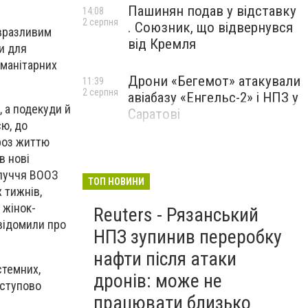
Пашинян подав у відставку
14:08
2 серпня
. Союзник, що відвернувся
 вразливим
від Кремля
и для
уманітарних
Дрони «Бегемот» атакували
11:39
2 серпня
авіабазу «Енгельс-2» і НПЗ у
 а подекуди й
Саратові
єю, до
роз життю
в нові
олуччя ВООЗ
ТОП НОВИНИ
 тижнів,
 жінок-
Reuters - Рязанський
відомили про
НПЗ зупинив переробку
нафти після атаки
стемних,
дронів: може не
оступово
працювати близько