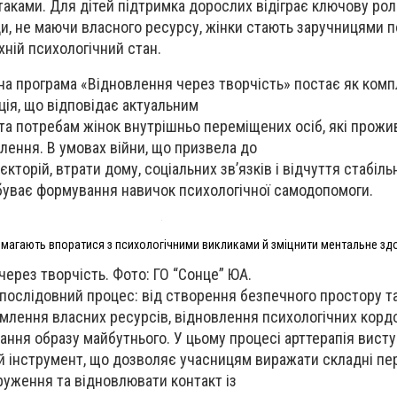
таками. Для дітей підтримка дорослих відіграє ключову рол
и, не маючи власного ресурсу, жінки стають заручницями 
хній психологічний стан.
а програма «Відновлення через творчість» постає як ком
ція, що відповідає актуальним
та потребам жінок внутрішньо переміщених осіб, які прожи
лення. В умовах війни, що призвела до
торій, втрати дому, соціальних зв’язків і відчуття стабільн
буває формування навичок психологічної самодопомоги.
магають впоратися з психологічними викликами й зміцнити ментальне зд
ерез творчість. Фото: ГО “Сонце” ЮА.
послідовний процес: від створення безпечного простору т
млення власних ресурсів, відновлення психологічних кордо
ння образу майбутнього. У цьому процесі арттерапія висту
й інструмент, що дозволяє учасницям виражати складні пе
уження та відновлювати контакт із