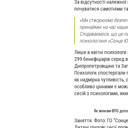
За відсутності належної 
почуватися самотніми та
«Ми створюємо безпечн
принаймні на час наши
Сподіваємося, що це п
психологиня «Сонце Ю
Лише в квітні психологи 
299 бенефіціарів серед 
Дніпропетровщині та Запо
Психологи спостерігали 
як надмірна чутливість,
особливо цінними є можл
сесій з психологами, як
Як жінкам-ВПО допо
Заняття. Фото: ГО “Сонц
Дитячі групові сесії про