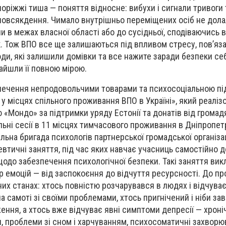
оріжжі тиша — поняття відносне: вибухи і сигнали тривоги 
овсякдення. Чимало внутрішньо переміщених осіб не дола
и в межах власної області або до сусідньої, сподіваючись в
к. Тож ВПО все ще залишаються під впливом стресу, пов’яза
и, які залишили домівки та все нажите заради безпеки себ
знайшли її повною мірою.
печення непродовольчими товарами та психосоціальною п
 у місцях спільного проживання ВПО в Україні», який реаліз
«Мондо» за підтримки уряду Естонії та донатів від громадя
ьні сесії в 11 місцях тимчасового проживання в Дніпропет
ільна бригада психологів партнерської громадської організа
втичні заняття, під час яких навчає учасниць самостійно д
щодо забезпечення психологічної безпеки. Такі заняття вик
 емоцій — від заспокоєння до відчуття ресурсності. До пр
них станах: хтось повністю розчарувався в людях і відчува
 самоті зі своїми проблемами, хтось пригнічений і ніби за
ння, а хтось вже відчуває явні симптоми депресії — хроні
я, проблеми зі сном і харчуванням, психосоматичні захворю