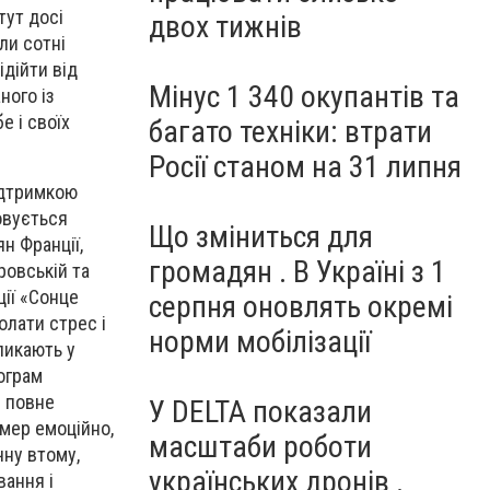
тут досі
двох тижнів
ли сотні
ідійти від
Мінус 1 340 окупантів та
ного із
е і своїх
багато техніки: втрати
Росії станом на 31 липня
ідтримкою
овується
Що зміниться для
н Франції,
громадян . В Україні з 1
ровській та
ції «Сонце
серпня оновлять окремі
олати стрес і
норми мобілізації
ликають у
ограм
є повне
У DELTA показали
вмер емоційно,
масштаби роботи
чну втому,
українських дронів .
вання і