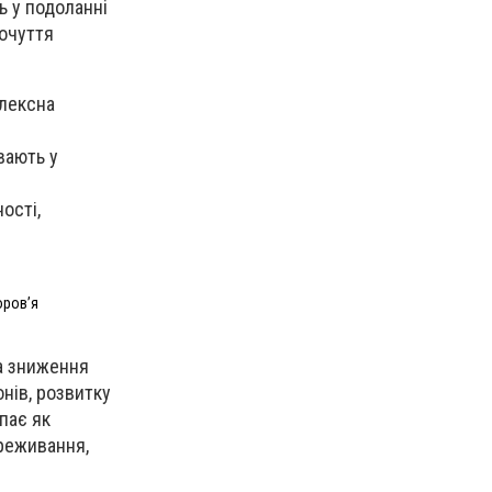
ь у подоланні
почуття
плексна
вають у
ості,
оровʼя
а зниження
нів, розвитку
пає як
реживання,