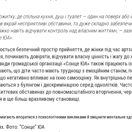
житку, де спільна кухня, душ і туалет — один на поверх або 
ив вкрай несприятливі обставини, то дуже складно забезпечи
ажко навіть відчувати контроль над власним життям», — заз
е ЮА».
ється безпечний простір прийняття, де жінки під час артз
 починають довіряти, відчувати власну цінність і жагу до 
анди громадської організації «Сонце ЮА» також працюють із
чають, що діти часто мають труднощі з емоційним станом,
 що негативно впливає на їхню самооцінку. Як внутрішньо п
аються з булінгом і дискримінацією серед однолітків. Часто 
життєвих обставинах до повномасштабного вторгнення, чер
 в ще більш вразливому становищі.
магають впоратися з психологічними викликами й зміцнити ментальне зд
х. Фото: “Сонце” ЮА