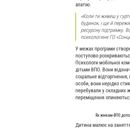
апатію.
«Коли ти живеш у гурто
будинок, і ще й переж
ресурсну підтримку. В
психологиня ГО «Сонц
У межах програми створю
поступово розкриваються,
Психологи мобільної ком
дітьми ВПО. Вони відзна
соціальне відторгнення,
особи, вони нерідко стик
перебували у складних 
переміщення опиняються
Як жінкам-ВПО допо
Дитина малює на заняття