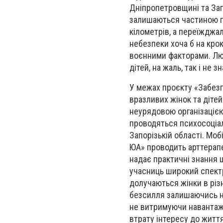
Дніпропетровщині та Зап
залишаються частиною п
кілометрів, а переїжджал
небезпеки хоча б на кро
воєнними факторами. Люд
дітей, на жаль, так і не 
У межах проєкту «Забез
вразливих жінок та дітей
неурядовою організацією 
проводяться психосоціал
Запорізькій області. Моб
ЮА» проводить арттерапе
надає практичні знання 
учасниць широкий спектр
долучаються жінки в різ
безсилля залишаючись на
не витримуючи навантаже
втрату інтересу до житт