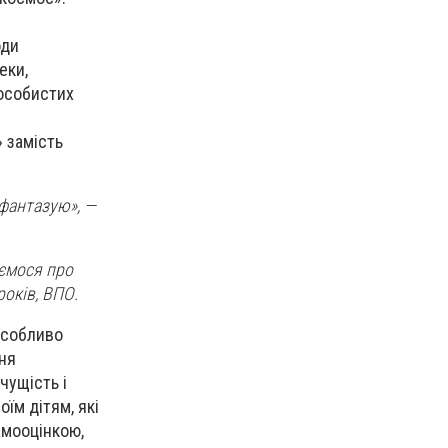
оди
еки,
 особистих
 замість
 фантазую», —
уємося про
років, ВПО.
особливо
ння
чущість і
їм дітям, які
амооцінкою,