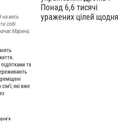
Понад 6,6 тисячі
уражених цілей щодня
й на весь
ти собі
начає Марина,
анять
життя.
 підлітками та
 переживають
ереміщені
сім’ї, які вже
ез
оровʼя