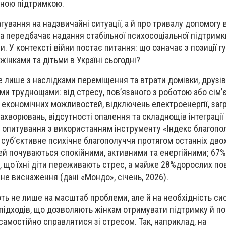
ною підтримкою.
гування на надзвичайні ситуації, а й про тривалу допомогу
ка передбачає надання стабільної психосоціальної підтримк
. У контексті війни постає питання: що означає з позиції г
жінками та дітьми в Україні сьогодні?
 лише з наслідками переміщення та втрати домівки, друзів,
ими труднощами: від стресу, пов’язаного з роботою або сім’
економічних можливостей, відключень електроенергії, заг
захворювань, відсутності опалення та складнощів інтеграції 
о опитування з використанням інструменту «Індекс благоп
 суб’єктивне психічне благополуччя протягом останніх двох
й почуваються спокійними, активними та енергійними; 67%
 що їхні діти переживають стрес, а майже 28%дорослих по
не виснаження (дані «Мондо», січень, 2026).
ть не лише на масштаб проблеми, але й на необхідність си
підходів, що дозволяють жінкам отримувати підтримку й п
самостійно справлятися зі стресом. Так, наприклад, на