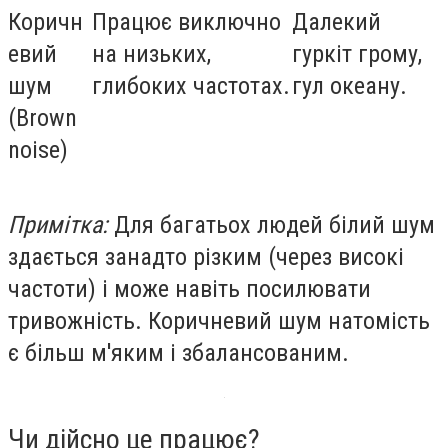
Коричн
Працює виключно
Далекий
евий
на низьких,
гуркіт грому,
шум
глибоких частотах.
гул океану.
(Brown
noise)
Примітка:
Для багатьох людей білий шум
здається занадто різким (через високі
частоти) і може навіть посилювати
тривожність. Коричневий шум натомість
є більш м'яким і збалансованим.
Чи дійсно це працює?