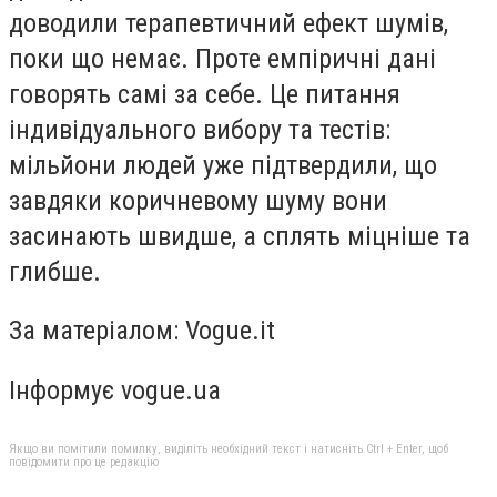
доводили терапевтичний ефект шумів,
поки що немає. Проте емпіричні дані
говорять самі за себе. Це питання
індивідуального вибору та тестів:
мільйони людей уже підтвердили, що
завдяки коричневому шуму вони
засинають швидше, а сплять міцніше та
глибше.
За матеріалом: Vogue.it
Інформує vogue.ua
Якщо ви помітили помилку, виділіть необхідний текст і натисніть Ctrl + Enter, щоб
повідомити про це редакцію