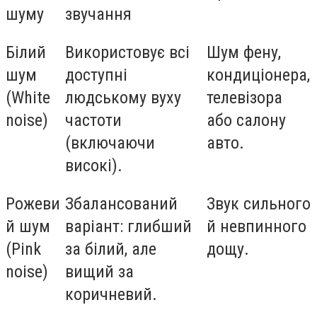
шуму
звучання
Білий
Використовує всі
Шум фену,
шум
доступні
кондиціонера,
(White
людському вуху
телевізора
noise)
частоти
або салону
(включаючи
авто.
високі).
Рожеви
Збалансований
Звук сильного
й шум
варіант: глибший
й невпинного
(Pink
за білий, але
дощу.
noise)
вищий за
коричневий.