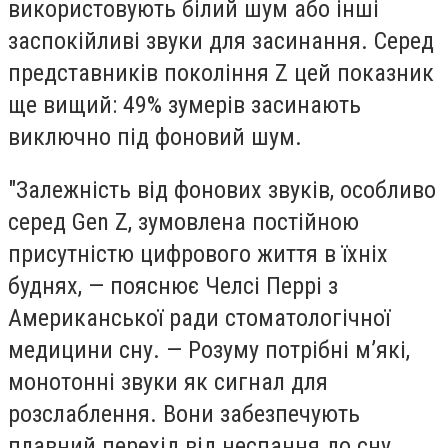
використовують білий шум або інші
заспокійливі звуки для засинання. Серед
представників покоління Z цей показник
ще вищий: 49% зумерів засинають
виключно під фоновий шум.
"Залежність від фонових звуків, особливо
серед Gen Z, зумовлена постійною
присутністю цифрового життя в їхніх
буднях, — пояснює Челсі Перрі з
Американської ради стоматологічної
медицини сну. — Розуму потрібні м’які,
монотонні звуки як сигнал для
розслаблення. Вони забезпечують
плавний перехід від неспання до сну,