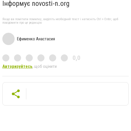
Інформує novosti-n.org
Якщо ви помітили помилку, виділіть необхідний текст і натисніть Ctrl + Enter, щоб
повідомити про це редакцію
Ефименко Анастасия
0,0
Авторизуйтесь
, щоб оцінити