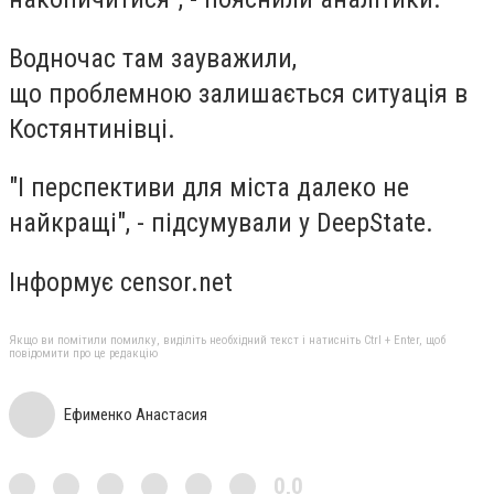
Водночас там зауважили,
що проблемною залишається ситуація в
Костянтинівці.
"І перспективи для міста далеко не
найкращі", - підсумували у DeepState.
Інформує censor.net
Якщо ви помітили помилку, виділіть необхідний текст і натисніть Ctrl + Enter, щоб
повідомити про це редакцію
Ефименко Анастасия
0,0