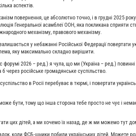
ілька аспектів.
анізм повернення, це абсолютно точно, і в грудні 2025 року
люція Генеральної асамблеї ООН, яка покликана сприяти с
іжнародного механізму, правового механізму.
 залишається у небажанні Російської Федерації повертати у
лема, яку максимально складно вирішити.
c форумі 2026 – ред.) я чула, що ми (Україна – ред.) повинні
а б через російське громадянське суспільство.
успільство в Росії перебуває в тюрмі, і повертати українсь
 може бути, тому що інша сторона тебе просто не чує і нем
тати цих дітей, а ми хочемо їх назад, де ж ми можемо тут д
падок, коли ФСБ-шники побили українських дітей. Можете ро