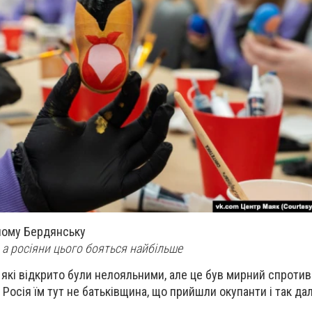
ному Бердянську
 а росіяни цього бояться найбільше
, які відкрито були нелояльними, але це був мирний спротив
Росія їм тут не батьківщина, що прийшли окупанти і так дал