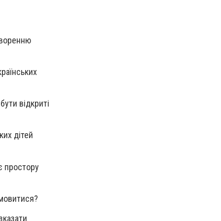
творенню
країнських
 бути відкриті
ких дітей
ає простору
омовитися?
зказати