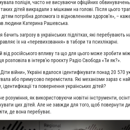
увала поліція, часто не висуваючи офіційних обвинувачень,
 таких дітей викрадали з мішками на голові. Після цього тр
м дітям потрібна допомога із відновленням здоров’я», – каж
ав людини Катерина Рашевська.
 бачить загрозу в українських підлітках, які перебувають н
правляє їх на «перевиховання» в табори та психлікарні.
тей від російського впливу та що для цього може зробити мі
я розповіла в інтерв’ю проєкту Радіо Свобода «Ти як?».
іти війни», Україні вдалося ідентифікувати понад 20 570 у
увала або примусово перемістила. Які механізми зараз є на
 ідентифікації та повернення українських дітей?
вне розуміння, як використовуючи новітні інструменти, осінт
кувати цих дітей. Але не завжди для того, щоб повернути ди
іти, де вона перебуває.