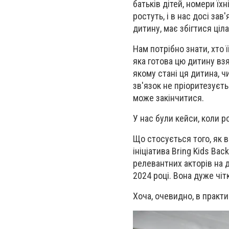
батьків дітей, номери їх
ростуть, і в нас досі за
дитину, має збігтися ціла
Нам потрібно знати, хто ї
яка готова цю дитину вз
якому стані ця дитина, 
зв'язок не пріоритезуєть
може закінчитися.
У нас були кейси, коли р
Що стосується того, як в
ініціатива Bring Kids Bac
релевантних акторів на д
2024 році. Вона дуже чіт
Хоча, очевидно, в практи