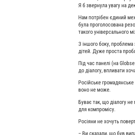
Я б звернула увагу на дек
Нам потрібен єдиний мех
була проголосована резо
такого універсального м
З іншого боку, проблема
дітей. Дуже проста проб
Під час панелі (на Globse
до діалогу, впливати хоч
Російське громадянське с
воно не може.
Буває так, що діалогу не
для компромісу.
Росіяни не хочуть повер
– Ви сказали, що був ви