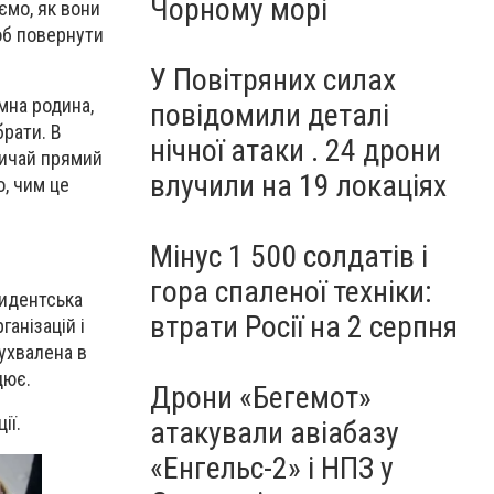
Чорному морі
уємо, як вони
щоб повернути
У Повітряних силах
омна родина,
повідомили деталі
брати. В
нічної атаки . 24 дрони
вичай прямий
влучили на 19 локаціях
о, чим це
Мінус 1 500 солдатів і
гора спаленої техніки:
зидентська
втрати Росії на 2 серпня
ганізацій і
 ухвалена в
цює.
Дрони «Бегемот»
ії.
атакували авіабазу
«Енгельс-2» і НПЗ у