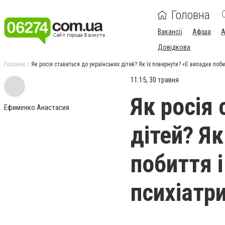
Головна
Вакансії
Афіша
А
Довідкова
Головна
Як росія ставиться до українських дітей? Як їх повернути? «Є випадки поб
11:15, 30 травня
Як росія
Ефименко Анастасия
дітей? Як
побиття 
психіатр