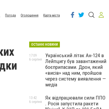
ы
Погода
Оголошення
Карта міста
ОСТАННІ НОВИНИ
ких
Український літак Ан-124 в
17:09
6 серпня
Лейпцигу був завантажений
адки
боєприпасами. Дрон, який
«висів» над ним, пройшов
через систему виявлення —
медіа
Як відпрацювали сили ППО
13:42
6 серпня
. Росія запустила ракети