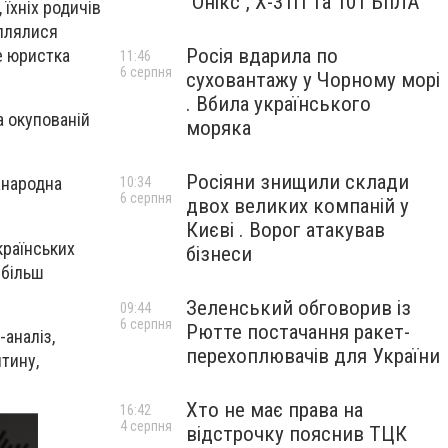
"Онікс", Х-31П та 101 БпЛА
 їхніх родичів
аплялися
Росія вдарила по
е юристка
11:46
6 серпня
суховантажу у Чорному морі
. Вбила українського
а окупованій
моряка
Росіяни знищили склади
жнародна
10:34
6 серпня
двох великих компаній у
Києві . Ворог атакував
країнських
бізнеси
йбільш
Зеленський обговорив із
09:44
6 серпня
Рютте постачання ракет-
-аналіз,
перехоплювачів для України
тину,
Хто не має права на
16:42
4 серпня
відстрочку пояснив ТЦК