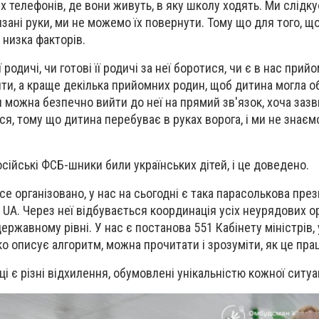
ніх телефонів, де вони живуть, в яку школу ходять. Ми слідк
в'язані руки, ми не можемо їх повернути. Тому що для того, 
 низка факторів.
ї родичі, чи готові її родичі за неї боротися, чи є в нас прий
яти, а краще декілька прийомних родин, щоб дитина могла о
чи можна безпечно вийти до неї на прямий зв'язок, хоча заз
ся, тому що дитина перебуває в руках ворога, і ми не знаєм
осійські ФСБ-шники били українських дітей, і це доведено.
се організовано, у нас на сьогодні є така парасолькова пре
k UA. Через неї відбувається координація усіх неурядових ор
ержавному рівні. У нас є постанова 551 Кабінету міністрів,
ко описує алгоритм, можна прочитати і зрозуміти, як це пра
ці є різні відхилення, обумовлені унікальністю кожної ситуац