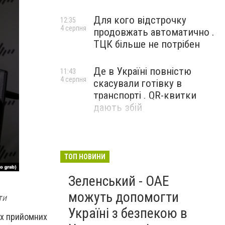
Для кого відстрочку
12:35
4 серпня
продовжать автоматично .
ТЦК більше не потрібен
Де в Україні повністю
11:43
4 серпня
скасували готівку в
транспорті . QR-квитки
дають збій
ТОП НОВИНИ
Зеленський - ОАЕ
можуть допомогти
ти
Україні з безпекою в
ких прийомних