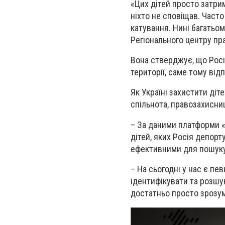
«Цих дітей просто затрим
ніхто не сповіщав. Часто
катування. Нині багатьо
Регіонального центру пр
Вона стверджує, що Росія
території, саме тому від
Як Україні захистити ді
спільнота, правозахисниц
– За даними платформи «Д
дітей, яких Росія депорт
ефективними для пошуку,
– На сьогодні у нас є пе
ідентифікувати та розшу
достатньо просто зрозум