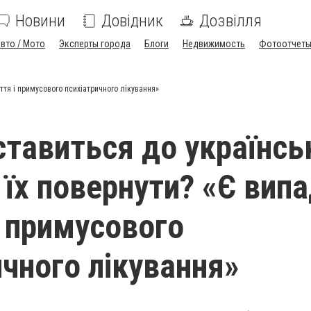
Новини
Довідник
Дозвілля
вто / Мото
Эксперты города
Блоги
Недвижимость
Фотоотчет
иття і примусового психіатричного лікування»
 ставиться до українсь
 їх повернути? «Є вип
і примусового
ичного лікування»