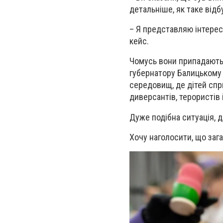
детальніше, як таке від
– Я представляю інтереси
кейс.
Чомусь вони припадають 
губернатору Балицькому 
середовищ, де дітей спри
диверсантів, терористів і
Дуже подібна ситуація, д
Хочу наголосити, що зага