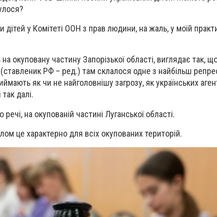
булося?
 дітей у Комітеті ООН з прав людини, на жаль, у моїй практ
на окуповану частину Запорізької області, виглядає так, щ
(ставленик РФ – ред.) там склалося одне з найбільш репр
ймають як чи не найголовнішу загрозу, як українських агент
 так далі.
о речі, на окупованій частині Луганської області.
лом це характерно для всіх окупованих територій.