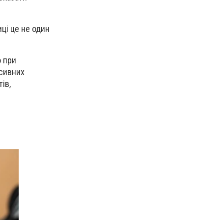
иці це не один
о при
есивних
ів,