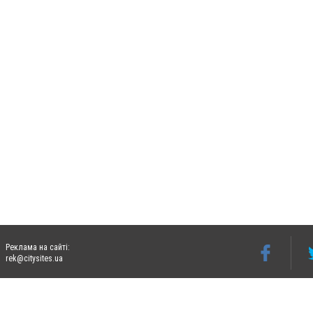
Реклама на сайті:
rek@citysites.ua
Допускається цитування матеріалів без отримання попередньої згоди 06274.com.ua з
відкритого для пошукових систем гіперпосилання на цитовані статті не нижче друго