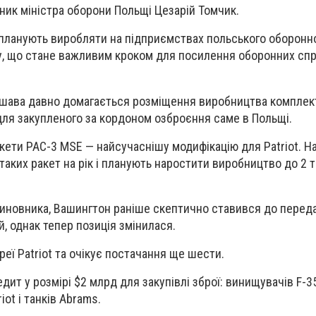
ник міністра оборони Польщі Цезарій Томчик.
 планують виробляти на підприємствах польського оборонн
, що стане важливим кроком для посилення оборонних с
ршава давно домагається розміщення виробництва комплек
ля закупленого за кордоном озброєння саме в Польщі.
акети PAC-3 MSE — найсучаснішу модифікацію для Patriot. Н
таких ракет на рік і планують наростити виробництво до 2 
иновника, Вашингтон раніше скептично ставився до переда
 однак тепер позиція змінилася.
еї Patriot та очікує постачання ще шести.
ит у розмірі $2 млрд для закупівлі зброї: винищувачів F-35
iot і танків Abrams.