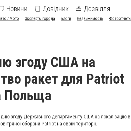
Новини
Довідник
Дозвілля
вто / Мото
Эксперты города
Блоги
Недвижимость
Фотоотчет
ю згоду США на
тво ракет для Patriot
а Польща
дню згоду Державного департаменту США на локалізацію 
вітряної оборони Patriot на своїй території.