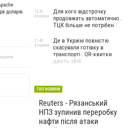
Apache
Для кого відстрочку
ів доларів.
12:35
4 серпня
продовжать автоматично .
ТЦК більше не потрібен
Де в Україні повністю
11:43
4 серпня
скасували готівку в
транспорті . QR-квитки
 оцінити
дають збій
ТОП НОВИНИ
Reuters - Рязанський
НПЗ зупинив переробку
нафти після атаки