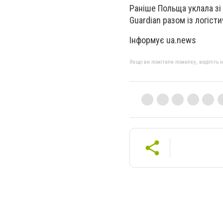
Раніше Польща уклала зі
Guardian разом із логіст
Інформує ua.news
Якщо ви помітили помилку, виділіть нео