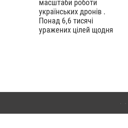
масштаби роботи
українських дронів .
Понад 6,6 тисячі
уражених цілей щодня
ахмута (Артемівськ). Для інтернет-видань обов'язкове розміщення прямого,
аконом.