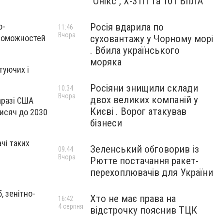
"Онікс", Х-31П та 101 БпЛА
Росія вдарила по
о-
11:46
Вчора
суховантажу у Чорному морі
проможностей
. Вбила українського
моряка
туючих і
Росіяни знищили склади
10:34
Вчора
двох великих компаній у
аразі США
Києві . Ворог атакував
тисяч до 2030
бізнеси
чі таких
Зеленський обговорив із
09:44
Вчора
Рютте постачання ракет-
перехоплювачів для України
, зенітно-
Хто не має права на
16:42
4 серпня
відстрочку пояснив ТЦК