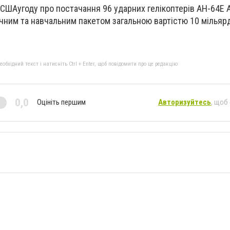
 СШАугоду про постачання 96 ударних гелікоптерів AH-64E 
ичним та навчальним пакетом загальною вартістю 10 мільярд
бхідний текст і натисніть Ctrl + Enter, щоб повідомити про це редакцію
0,0
Оцініть першим
Авторизуйтесь
, щоб