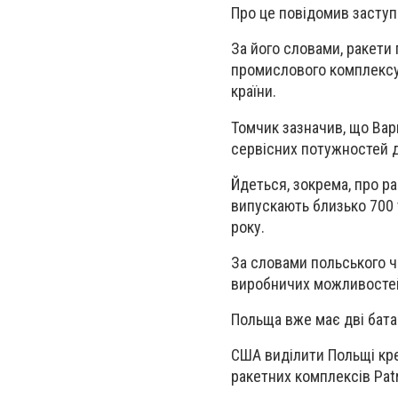
Про це повідомив заступ
За його словами, ракети
промислового комплексу
країни.
Томчик зазначив, що Ва
сервісних потужностей д
Йдеться, зокрема, про р
випускають близько 700 
року.
За словами польського ч
виробничих можливостей,
Польща вже має дві батар
США виділити Польщі кред
ракетних комплексів Patr