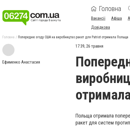
Головна
Вакансії
Афіша
А
Довідкова
Головна
Попередню згоду США на виробництво ракет для Patriot отримала Польща
17:39, 26 травня
Попередн
Ефименко Анастасия
виробниц
отримал
Польща отримала попере
ракет для систем протипо