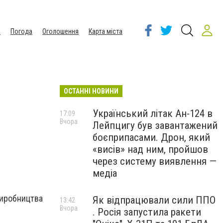
ы
Погода
Оголошення
Карта міста
ОСТАННІ НОВИНИ
Український літак Ан-124 в
17:09
Вчора
Лейпцигу був завантажений
боєприпасами. Дрон, який
«висів» над ним, пройшов
через систему виявлення —
медіа
виробництва
Як відпрацювали сили ППО
13:42
Вчора
. Росія запустила ракети