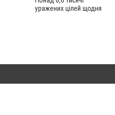
Понад 6,6 тисячі
уражених цілей щодня
ахмута (Артемівськ). Для інтернет-видань обов'язкове розміщення прямого,
аконом.
лама" публікуються на правах реклами.
ості
Правила сайту