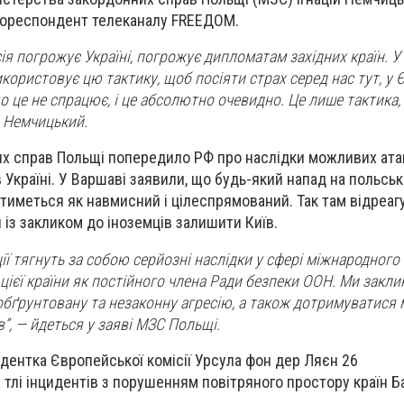
кореспондент телеканалу FREEДОМ.
сія погрожує Україні, погрожує дипломатам західних країн. 
икористовує цю тактику, щоб посіяти страх серед нас тут, у Єв
о це не спрацює, і це абсолютно очевидно. Це лише тактика, 
 Немчицький.
х справ Польщі попередило РФ про наслідки можливих атак
 Україні. У Варшаві заявили, що будь-який напад на польськ
тиметься як навмисний і цілеспрямований. Так там відреаг
 із закликом до іноземців залишити Київ.
ції тягнуть за собою серйозні наслідки у сфері міжнародного
цієї країни як постійного члена Ради безпеки ООН. Ми закл
бґрунтовану та незаконну агресію, а також дотримуватися
в”, — йдеться у заяві МЗС Польщі.
дентка Європейської комісії Урсула фон дер Ляєн 26
 тлі інцидентів з порушенням повітряного простору країн Ба