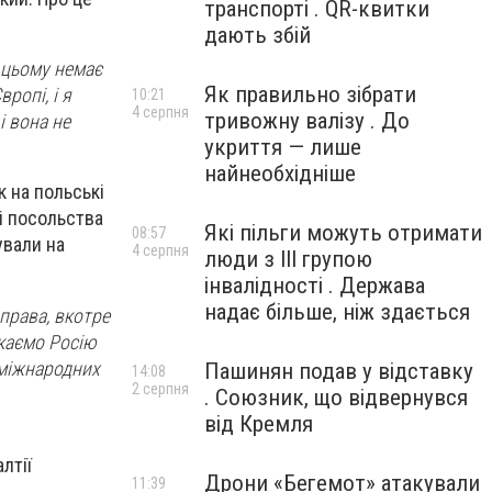
транспорті . QR-квитки
дають збій
У цьому немає
Як правильно зібрати
ропі, і я
10:21
4 серпня
тривожну валізу . До
і вона не
укриття — лише
найнеобхідніше
 на польські
і посольства
Які пільги можуть отримати
08:57
ували на
4 серпня
люди з III групою
інвалідності . Держава
надає більше, ніж здається
 права, вкотре
икаємо Росію
 міжнародних
Пашинян подав у відставку
14:08
2 серпня
. Союзник, що відвернувся
від Кремля
лтії
Дрони «Бегемот» атакували
11:39