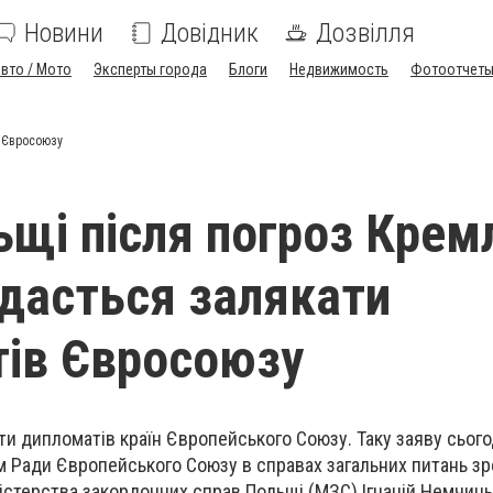
Новини
Довідник
Дозвілля
вто / Мото
Эксперты города
Блоги
Недвижимость
Фотоотчет
в Євросоюзу
щі після погроз Кремл
вдасться залякати
ів Євросоюзу
ти дипломатів країн Європейського Союзу. Таку заяву сьогод
м Ради Європейського Союзу в справах загальних питань з
стерства закордонних справ Польщі (МЗС) Ігнацій Немчиць