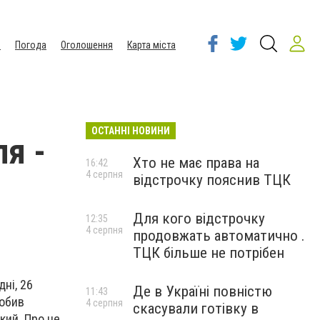
ы
Погода
Оголошення
Карта міста
ОСТАННІ НОВИНИ
я -
Хто не має права на
16:42
4 серпня
відстрочку пояснив ТЦК
Для кого відстрочку
12:35
4 серпня
продовжать автоматично .
ТЦК більше не потрібен
ні, 26
Де в Україні повністю
11:43
робив
4 серпня
скасували готівку в
кий. Про це