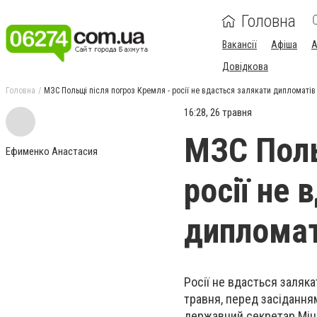
Головна
Вакансії
Афіша
А
Довідкова
Головна
МЗС Польщі після погроз Кремля - росії не вдасться залякати дипломаті
16:28, 26 травня
МЗС Поль
Ефименко Анастасия
росії не 
дипломат
Росії не вдасться заляка
травня, перед засідання
державний секретар Міні