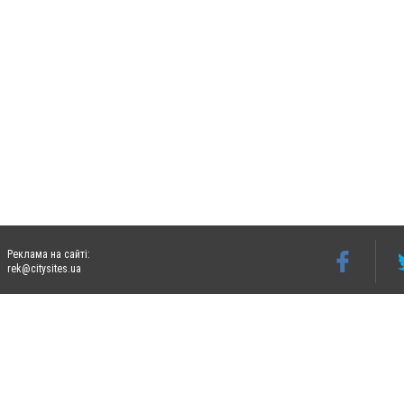
Реклама на сайті:
rek@citysites.ua
Допускається цитування матеріалів без отримання попередньої згоди 06274.com.ua з
відкритого для пошукових систем гіперпосилання на цитовані статті не нижче друго
Матеріали з плашками "Новини компаній", "Промо", "Партнерський матеріал", "Партнер
Реклама на сайті
Ф