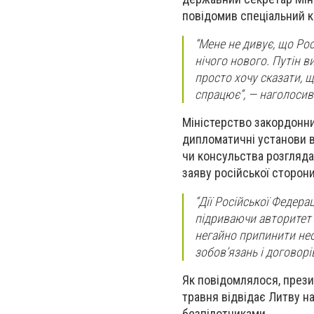
повідомив спеціальний 
“Мене не дивує, що Ро
нічого нового. Путін в
просто хочу сказати, щ
спрацює”, — наголосив
Міністерство закордонни
дипломатичні установи в
чи консульства розгляда
заяву російської сторони
“Дії Російської Федера
підриваючи авторитет 
негайно припинити нео
зобов’язань і договорі
Як повідомлялося, прези
травня відвідає Литву на
безпілотниками.