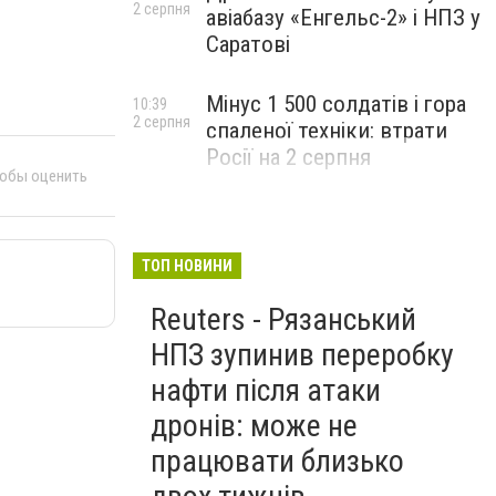
2 серпня
авіабазу «Енгельс-2» і НПЗ у
Саратові
Мінус 1 500 солдатів і гора
10:39
2 серпня
спаленої техніки: втрати
Росії на 2 серпня
тобы оценить
ТОП НОВИНИ
Reuters - Рязанський
НПЗ зупинив переробку
нафти після атаки
дронів: може не
працювати близько