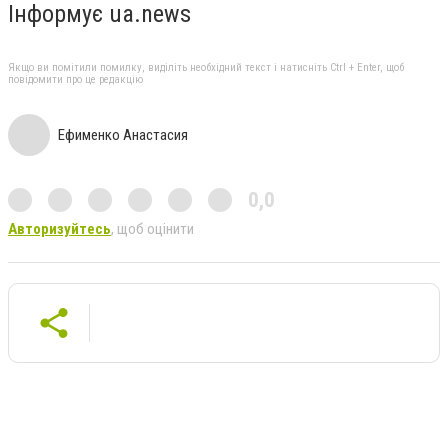
Інформує ua.news
Якщо ви помітили помилку, виділіть необхідний текст і натисніть Ctrl + Enter, щоб
повідомити про це редакцію
Ефименко Анастасия
0,0
Авторизуйтесь
, щоб оцінити