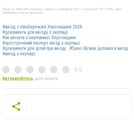
Якщо ви помітили помилку, виділіть необхідний текст і натисніть Ctrl + Enter, щоб
повідомити про це редакцію
#виїзд з лівобережжя Херсонщини 2026
#документи для виїзду з окупації
#як виїхати з окупованої Херсонщини
#прострочений паспорт виїзд з окупації
#документи для дітей при виїзді
#Save Ukraine допомога виїзд
#виїзд з окупації
0,0
Авторизуйтесь
, щоб оцінити