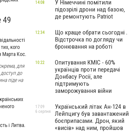
У Німеччині помітили
14:08
підозрілі дрони над базою,
де ремонтують Patriot
е 49
Що краще обрати сьогодні .
12:34
Відстрочка по догляду чи
відальності
бронювання на роботі
тих, кого
 Марта Кос.
Опитування КМІС - 60%
10:22
окрема, для
українців проти передачі
 доступ до
Донбасу Росії, але
ина піде на
підтримують
заморожування війни
українських
ученого
Український літак Ан-124 в
17:09
6 серпня
Лейпцигу був завантажений
боєприпасами. Дрон, який
сть і Литва.
«висів» над ним, пройшов