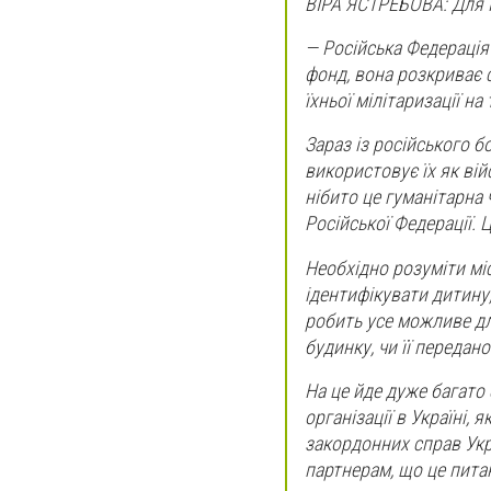
ВІРА ЯСТРЕБОВА: Для Р
— Російська Федерація 
фонд, вона розкриває 
їхньої мілітаризації на
Зараз із російського б
використовує їх як вій
нібито це гуманітарна 
Російської Федерації. 
Необхідно розуміти мі
ідентифікувати дитину,
робить усе можливе дл
будинку, чи її передано
На це йде дуже багато 
організації в Україні,
закордонних справ Укр
партнерам, що це питан