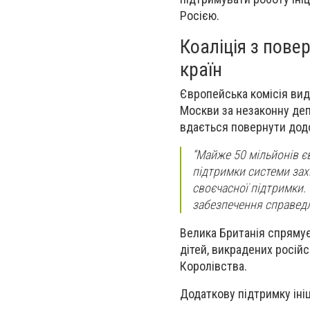
Росією.
Коаліція з пове
країн
Європейська комісія вид
Москви за незаконну депо
вдається повернути додо
“Майже 50 мільйонів єв
підтримки системи зах
своєчасної підтримки. 
забезпечення справедл
Велика Британія спрямує
дітей, викрадених росій
Королівства.
Додаткову підтримку ініц