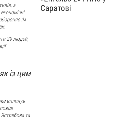
ивів, а
Саратові
 економічні
забороняє їм
ди.
ти 29 людей,
ції
як із цим
вже вплинув
повіді
а Ястребова та