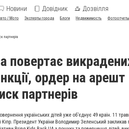
Новини
Довідник
Дозвілля
вто / Мото
Эксперты города
Блоги
Недвижимость
Фотоотчет
иск партнерів
на повертає викрадени
анкції, ордер на арешт
тиск партнерів
овернення українських дітей уже об’єднує 49 країн. 11 трав
 Кіпр. Президент України Володимир Зеленський закликав 
іативи Bring Kids Back UA з пошуку та повернення дітей, ви