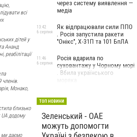
через систему виявлення —
ацію,
медіа
лідувати всі
их
Як відпрацювали сили ППО
13:42
6 серпня
. Росія запустила ракети
ських дітей у
"Онікс", Х-31П та 101 БпЛА
та Ананд
, реабілітації
Росія вдарила по
11:46
6 серпня
суховантажу у Чорному морі
. Вбила українського
ула
моряка
 членів.
рія, Монако,
ТОП НОВИНИ
стила близько
Зеленський - ОАЕ
ck UA додому
можуть допомогти
Україні з безпекою в
, ми даємо