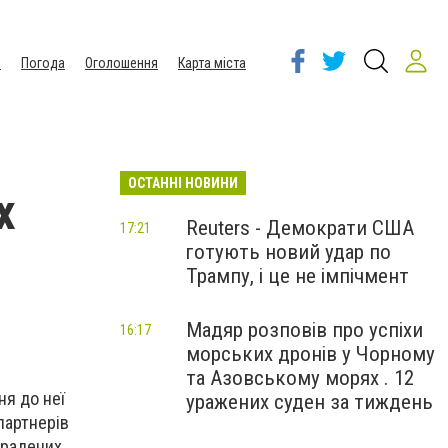
ы
Погода
Оголошення
Карта міста
ОСТАННІ НОВИНИ
х
Reuters - Демократи США
17:21
готують новий удар по
Трампу, і це не імпічмент
Мадяр розповів про успіхи
16:17
морських дронів у Чорному
та Азовському морях . 12
ня до неї
уражених суден за тиждень
партнерів
крадених