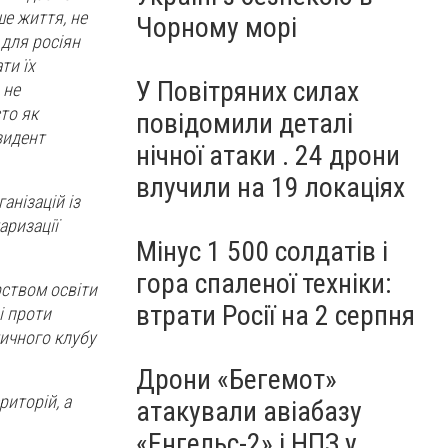
ше життя, не
Чорному морі
для росіян
ти їх
У Повітряних силах
 не
то як
повідомили деталі
зидент
нічної атаки . 24 дрони
влучили на 19 локаціях
анізацій із
аризації
Мінус 1 500 солдатів і
гора спаленої техніки:
рством освіти
втрати Росії на 2 серпня
і проти
тичного клубу
Дрони «Бегемот»
риторій, а
атакували авіабазу
«Енгельс-2» і НПЗ у