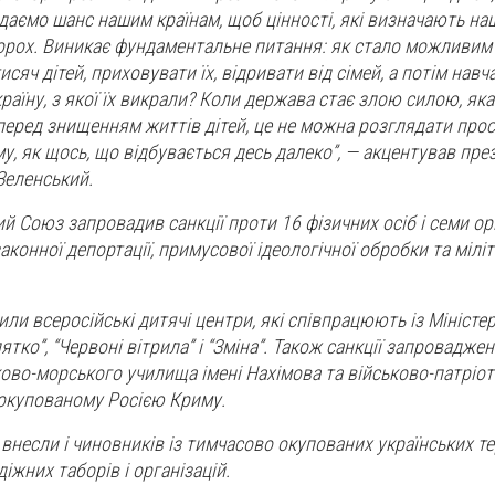
 даємо шанс нашим країнам, щоб цінності, які визначають на
орох. Виникає фундаментальне питання: як стало можливим 
сяч дітей, приховувати їх, відривати від сімей, а потім навча
раїну, з якої їх викрали? Коли держава стає злою силою, яка
перед знищенням життів дітей, це не можна розглядати прос
у, як щось, що відбувається десь далеко”, — акцентував пре
Зеленський.
 Союз запровадив санкції проти 16 фізичних осіб і семи орг
законної депортації, примусової ідеологічної обробки та міліт
ли всеросійські дитячі центри, які співпрацюють із Міністе
ятко”, “Червоні вітрила” і “Зміна”. Також санкції запроваджен
ово-морського училища імені Нахімова та військово-патріо
 окупованому Росією Криму.
внесли і чиновників із тимчасово окупованих українських те
іжних таборів і організацій.