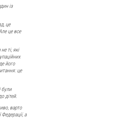
дин із
д, це
Але це все
е ті, які
купаційних
де його
питання: це
і були
о дітей.
иво, варто
Федерації, а