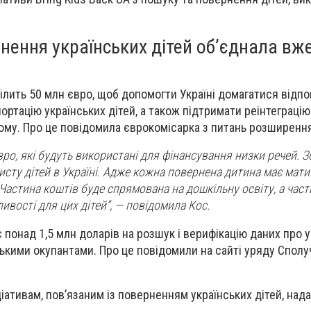
рнення українських дітей об’єднала вж
ілить 50 млн євро, щоб допомогти Україні домагатися відпо
ртацію українських дітей, а також підтримати реінтеграцію 
му. Про це повідомила єврокомісарка з питань розширення
ро, які будуть використані для фінансування низки речей. З
исту дітей в Україні. Адже кожна повернена дитина має мати
Частина коштів буде спрямована на дошкільну освіту, а част
ивості для цих дітей”, — повідомила Кос.
 понад 1,5 млн доларів на розшук і верифікацію даних про 
ськими окупантами. Про це повідомили на сайті уряду Спол
іативам, пов’язаним із поверненням українських дітей, нада