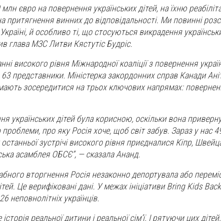
млн євро на повернення українських дітей, на їхню реабіліт
на притягнення винних до відповідальності. Ми повинні розс
в Україні, й особливо ті, що стосуються викрадення українськ
ив глава МЗС Литви Кястутіс Будріс.
ні високого рівня Міжнародної коаліції з повернення україн
 63 представники. Міністерка закордонних справ Канади Ані
мають зосередитися на трьох ключових напрямах: поверненні
ння українських дітей була корисною, оскільки вона приверн
проблеми, про яку Росія хоче, щоб світ забув. Зараз у нас 49
останньої зустрічі високого рівня приєдналися Кіпр, Швейца
ька асамблея ОБСЄ”, — сказала Ананд.
бного вторгнення Росія незаконно депортувала або перемі
ітей. Це верифіковані дані. У межах ініціативи Bring Kids Ba
26 неповнолітніх українців.
історія реальної дитини і реальної сім’ї. І рятуючи цих дітей