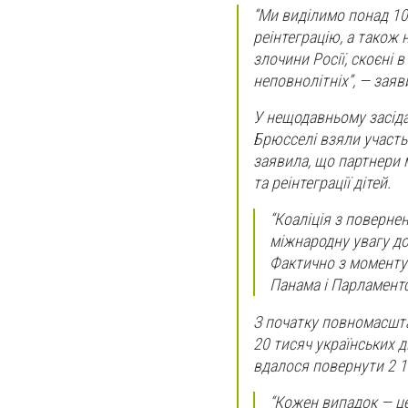
“Ми виділимо понад 10 
реінтеграцію, а також 
злочини Росії, скоєні 
неповнолітніх”, — заяв
У нещодавньому засідан
Брюсселі взяли участь
заявила, що партнери 
та реінтеграції дітей.
“Коаліція з поверне
міжнародну увагу до 
Фактично з моменту 
Панама і Парламентс
З початку повномасшта
20 тисяч українських д
вдалося повернути 2 1
“Кожен випадок — це 