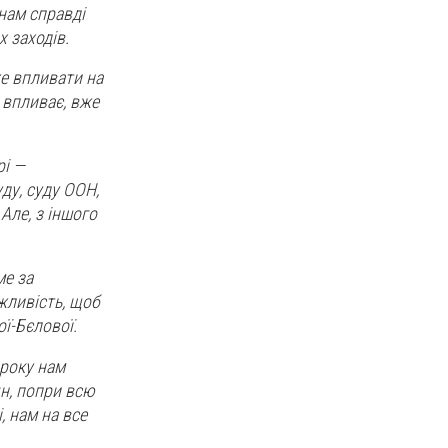
нам справді
х заходів.
же впливати на
 впливає, вже
рі —
ду, суду ООН,
Але, з іншого
ме за
жливість, щоб
ї-Бєлової.
 року нам
ян, попри всю
, нам на все