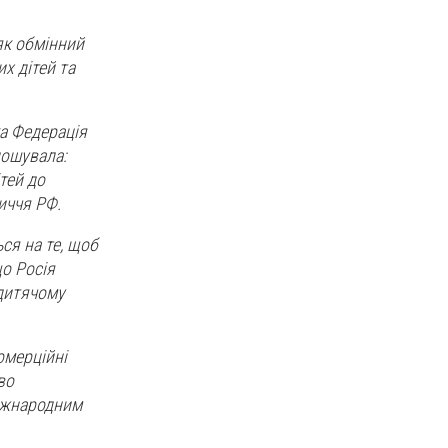
як обмінний
х дітей та
ка Федерація
лошувала:
тей до
иччя РФ.
ся на те, щоб
що Росія
 дитячому
омерційні
во
міжнародним