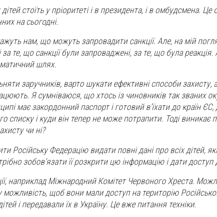
ітей стоїть у пріоритеті і в президента, і в омбудсмена. Це о
них на сьогодні.
жуть нам, що можуть запровадити санкції. Але, на мій погля
за те, що санкції були запроваджені, за те, що була реакція. 
оматичний шлях.
няти заручників, варто шукати ефективні способи захисту, а н
рацюють. Я сумніваюся, що хтось із чиновників так званих о
ципі має закордонний паспорт і готовий в’їхати до країн ЄС, 
о списку і куди він тепер не може потрапити. Тоді виникає 
ахисту чи ні?
и Російську Федерацію видати повні дані про всіх дітей, як
рібно зобов’язати її розкрити цю інформацію і дати доступ д
ції, наприклад Міжнародний Комітет Червоного Хреста. Можл
 можливість, щоб вони мали доступ на територію Російської 
ітей і передавали їх в Україну. Це вже питання техніки.