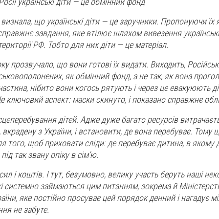
осії українські діти — це обмінний фонд
визнала, що українські діти — це заручники. Пропонуючи їх 
справжнє завдання, яке втілює шляхом вивезення українськи
 території РФ. Тобто для них діти — це матеріал.
оку прозвучало, що вони готові їх видати. Виходить, Російсь
ськовополонених, як обмінний фонд, а не так, як вона прого
частина, нібито вони когось рятують і через це евакуюють ді
Це ключовий аспект: маски скинуто, і показано справжнє обл
сцеперебування дітей. Адже дуже багато ресурсів витрачаєть
 вкрадену з України, і встановити, де вона перебуває. Тому 
я того, щоб приховати сліди: де перебуває дитина, в якому
 під так звану опіку в сім’ю.
сил і коштів. І тут, безумовно, велику участь беруть наші нек
 які системно займаються цим питанням, зокрема й Міністерст
аїни, яке постійно просуває цей порядок денний і нагадує 
ня не забуте.