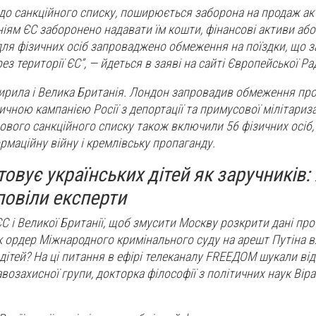
 до санкційного списку, поширюється заборона на продаж акт
іям ЄС заборонено надавати їм кошти, фінансові активи або
 для фізичних осіб запроваджено обмеження на поїздки, що 
рез території ЄС”, — йдеться в заяві на сайті Європейської Ра
ирила і Велика Британія. Лондон запровадив обмеження про
ичною кампанією Росії з депортації та примусової мілітариза
нового санкційного списку також включили 56 фізичних осіб,
рмаційну війну і кремлівську пропаганду.
овує українських дітей як заручників: 
повіли експерти
С і Великої Британії, щоб змусити Москву розкрити дані про
к ордер Міжнародного кримінального суду на арешт Путіна 
дітей? На ці питання в ефірі телеканалу FREEДОМ шукали від
возахисної групи, докторка філософії з політичних наук Вір