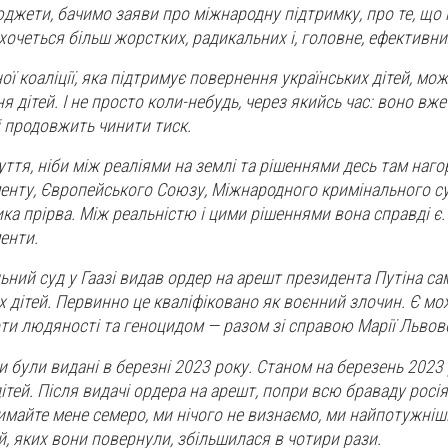
джети, бачимо заяви про міжнародну підтримку, про те, що 
хочеться більш жорстких, радикальних і, головне, ефективни
ї коаліції, яка підтримує повернення українських дітей, мо
 дітей. І не просто коли-небудь, через якийсь час: воно вже
і продовжить чинити тиск.
ття, ніби між реаліями на землі та рішеннями десь там наго
нту, Європейського Союзу, Міжнародного кримінального су
ка прірва. Між реальністю і цими рішеннями вона справді є. 
менти.
ний суд у Гаазі видав ордер на арешт президента Путіна са
х дітей. Первинно це кваліфіковано як воєнний злочин. Є мо
ти людяності та геноцидом — разом зі справою Марії Львово
и були видані в березні 2023 року. Станом на березень 2023
ітей. Після видачі ордера на арешт, попри всю браваду росі
имайте мене семеро, ми нічого не визнаємо, ми найпотужніші
тей, яких вони повернули, збільшилася в чотири рази.