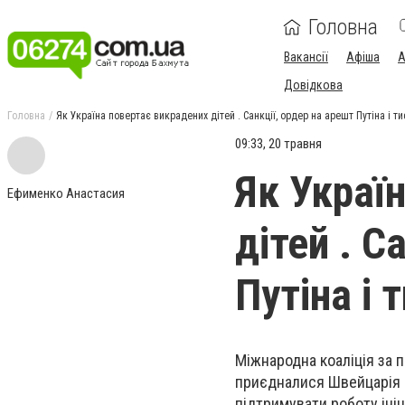
Головна
Вакансії
Афіша
А
Довідкова
Головна
Як Україна повертає викрадених дітей . Санкції, ордер на арешт Путіна і т
09:33, 20 травня
Як Украї
Ефименко Анастасия
дітей . С
Путіна і 
Міжнародна коаліція за п
приєдналися Швейцарія і
підтримувати роботу ініц