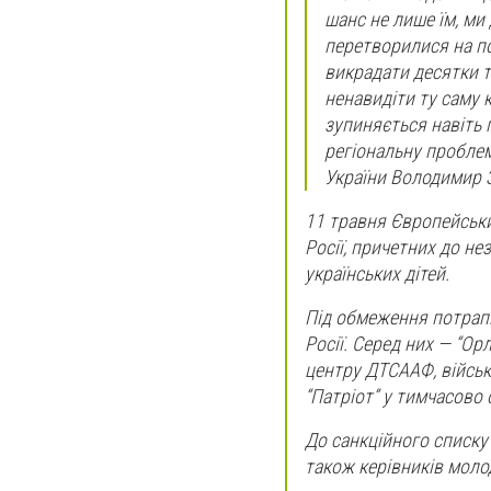
шанс не лише їм, ми
перетворилися на п
викрадати десятки ти
ненавидіти ту саму к
зупиняється навіть 
регіональну проблем
України Володимир 
11 травня Європейський
Росії, причетних до не
українських дітей.
Під обмеження потрапи
Росії. Серед них — “Орл
центру ДТСААФ, військ
“Патріот” у тимчасово
До санкційного списку 
також керівників молод