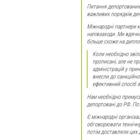
Питання депортованих д
важливих порядків ден
Міжнародні партнери ка
напівзаходи. Ми вдячні 
більше схоже на дипл
Коли необхідно звіль
прописані, але не п
адміністрацій у прин
внесли до санкційног
ефективний спосіб з
Нам необхідно примусит
депортовані до РФ. Пот
Є міжнародні організа
обговорювати технічну
потім доставляли цих д