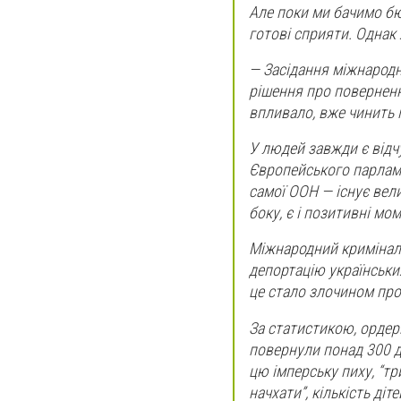
Але поки ми бачимо бю
готові сприяти. Однак 
— Засідання міжнародно
рішення про повернення
впливало, вже чинить 
У людей завжди є відчу
Європейського парламе
самої ООН — існує вели
боку, є і позитивні мо
Міжнародний криміналь
депортацію українськи
це стало злочином про
За статистикою, ордер
повернули понад 300 д
цю імперську пиху, “тр
начхати”, кількість ді