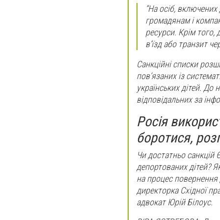
“На осіб, включених
громадянам і компан
ресурси. Крім того,
в’їзд або транзит че
Санкційні списки розш
пов’язаних із системат
українських дітей. До 
відповідальних за інфо
Росія використ
боротися, роз
Чи достатньо санкцій Є
депортованих дітей? Я
на процес повернення 
директорка Східної пра
адвокат Юрій Білоус.