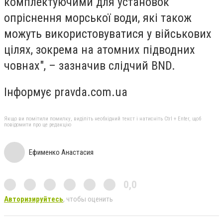
комплектуючими для установок
опріснення морської води, які також
можуть використовуватися у військових
цілях, зокрема на атомних підводних
човнах", – зазначив слідчий BND.
Інформує pravda.com.ua
Якщо ви помітили помилку, виділіть необхідний текст і натисніть Ctrl + Enter, щоб
повідомити про це редакцію
Ефименко Анастасия
0,0
Авторизируйтесь
, чтобы оценить