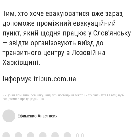
Тим, хто хоче евакуюватися вже зараз,
допоможе проміжний евакуаційний
пункт, який щодня працює у Слов'янську
— звідти організовують виїзд до
транзитного центру в Лозовій на
Харківщині.
Інформує tribun.com.ua
Якщо ви помітили помилку, виділіть необхідний текст і натисніть Ctrl + Enter, щоб
повідомити про це редакцію
Ефименко Анастасия
0,0