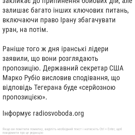
закликає до припинення бойових дій, але
залишає багато інших ключових питань,
включаючи право Ірану збагачувати
уран, на потім.
Раніше того ж дня іранські лідери
заявили, що вони розглядають
пропозицію. Державний секретар США
Марко Рубіо висловив сподівання, що
відповідь Тегерана буде «серйозною
пропозицією».
Інформує radiosvoboda.org
Якщо ви помітили помилку, виділіть необхідний текст і натисніть Ctrl + Enter, щоб
повідомити про це редакцію