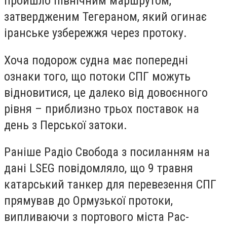
пройшло північним маршрутом,
затвердженим Тегераном, який огинає
іранське узбережжя через протоку.
Хоча подорож судна має попередні
ознаки того, що потоки СПГ можуть
відновитися, це далеко від довоєнного
рівня – приблизно трьох поставок на
день з Перської затоки.
Раніше Радіо Свобода з посиланням на
дані LSEG повідомляло, що 9 травня
катарський танкер для перевезення СПГ
прямував до Ормузької протоки,
випливаючи з портового міста Рас-