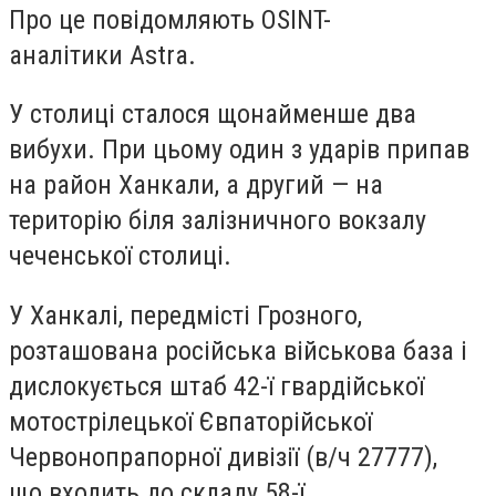
Про це повідомляють OSINT-
аналітики Astra.
У столиці сталося щонайменше два
вибухи. При цьому один з ударів припав
на район Ханкали, а другий — на
територію біля залізничного вокзалу
чеченської столиці.
У Ханкалі, передмісті Грозного,
розташована російська військова база і
дислокується штаб 42-ї гвардійської
мотострілецької Євпаторійської
Червонопрапорної дивізії (в/ч 27777),
що входить до складу 58-ї