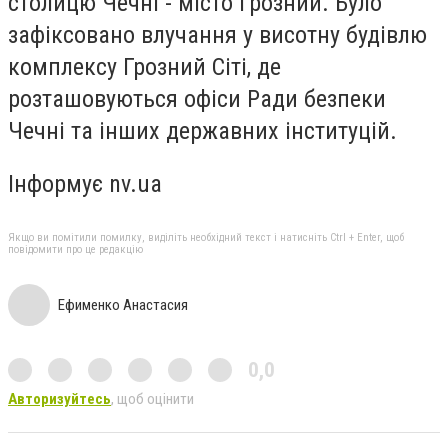
столицю Чечні - місто Грозний. Було
зафіксовано влучання у висотну будівлю
комплексу Грозний Сіті, де
розташовуються офіси Ради безпеки
Чечні та інших державних інституцій.
Інформує nv.ua
Якщо ви помітили помилку, виділіть необхідний текст і натисніть Ctrl + Enter, щоб
повідомити про це редакцію
Ефименко Анастасия
0,0
Авторизуйтесь
, щоб оцінити