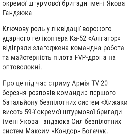
окремої штурмової бригади імені Якова
Гандзюка
Ключову роль у ліквідації ворожого
ударного гелікоптера Ка-52 «Алігатор»
відіграли злагоджена командна робота
та майстерність пілота FVP-дрона на
оптоволокні.
Про це під час стриму Армія TV 20
березня розповів командир першого
батальйону безпілотних систем «Хижаки
висот» 59-ї окремої штурмової бригади
імені Якова Гандзюка Сил безпілотних
систем Максим «Кондор» Богачук.