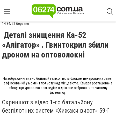
14:34, 21 березня
Деталі знищення Ка-52
«Алігатор» . Гвинтокрил збили
дроном на оптоволокні
На зображенні видно бойовий гелікоптер із блоком некерованих ракет,
зафіксований у момент польоту над місцевістю. Камера розташована
збоку, що дозволяє розгледіти підвішене озброєння та частину
фюзеляжу.
Скриншот з відео 1-го батальйону
безпілотних систем «Хижаки висот» 59-ї