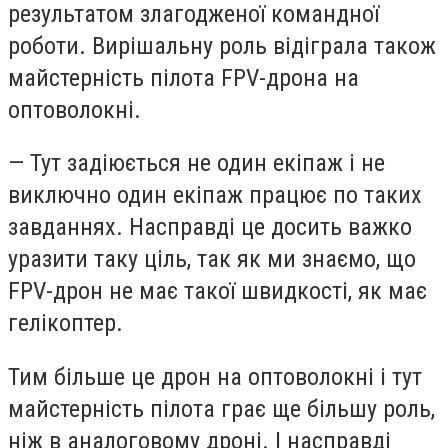
результатом злагодженої командної
роботи. Вирішальну роль відіграла також
майстерність пілота FPV-дрона на
оптоволокні.
— Тут задіюється не один екіпаж і не
виключно один екіпаж працює по таких
завданнях. Насправді це досить важко
уразити таку ціль, так як ми знаємо, що
FPV-дрон не має такої швидкості, як має
гелікоптер.
Тим більше це дрон на оптоволокні і тут
майстерність пілота грає ще більшу роль,
ніж в аналоговому дроні. І насправді