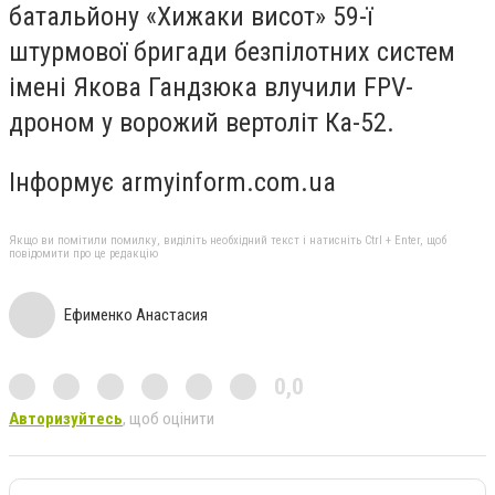
батальйону «Хижаки висот» 59-ї
штурмової бригади безпілотних систем
імені Якова Гандзюка влучили FPV-
дроном у ворожий вертоліт Ка-52.
Інформує armyinform.com.ua
Якщо ви помітили помилку, виділіть необхідний текст і натисніть Ctrl + Enter, щоб
повідомити про це редакцію
Ефименко Анастасия
0,0
Авторизуйтесь
, щоб оцінити