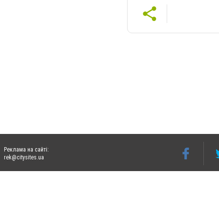
Реклама на сайті:
rek@citysites.ua
Допускається цитування матеріалів без отримання попередньої згоди 06274.com.ua з
відкритого для пошукових систем гіперпосилання на цитовані статті не нижче друго
Матеріали з плашками "Новини компаній", "Промо", "Партнерський матеріал", "Партнер