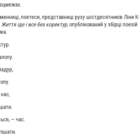
соцмежах.
енниці, поетеси, представниці руху шістдесятників Ліни 
ш
Життя іде і все без коректур
, опублікований у збірці поезій 
ка.
ктур.
алопу.
падур,
опу.
 нас,
 шати.
ься, — час.
пішати.