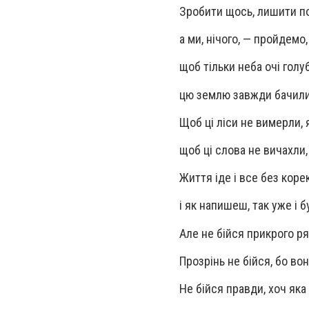
Зробити щось, лишити по
а ми, нічого, — пройдемо, 
щоб тільки неба очі голуб
цю землю завжди бачили 
Щоб ці ліси не вимерли, я
щоб ці слова не вичахли,
Життя іде і все без коре
і як напишеш, так уже і б
Але не бійся прикрого ря
Прозрінь не бійся, бо вон
Не бійся правди, хоч яка 