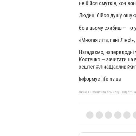
не бійся смутків, хоч вон
Людині бійся душу ошука
бо в цьому схибиш — то у
«Многая літа, пані Ліно!
Нагадаємо, напередодні у
Костенко — зачитати на 
хештег #ЛінаЩасливіЖи
Інформує life.nv.ua
Якщо ви помітили помилку, виділіть нео