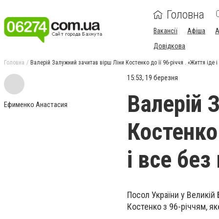
Головна
Вакансії
Афіша
А
Довідкова
Головна
Валерій Залужний зачитав вірш Ліни Костенко до її 96-річчя . «Життя іде і
15:53, 19 березня
Валерій 
Ефименко Анастасия
Костенко 
і все без
Посол України у Великій 
Костенко з 96-річчям, як