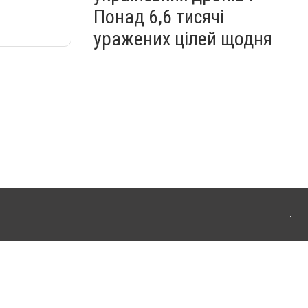
Понад 6,6 тисячі
уражених цілей щодня
ахмута (Артемівськ). Для інтернет-видань обов'язкове розміщення прямого,
аконом.
лама" публікуються на правах реклами.