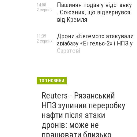
Пашинян подав у відставку
14:08
2 серпня
. Союзник, що відвернувся
від Кремля
Дрони «Бегемот» атакували
11:39
2 серпня
авіабазу «Енгельс-2» і НПЗ у
Саратові
ТОП НОВИНИ
Reuters - Рязанський
НПЗ зупинив переробку
нафти після атаки
дронів: може не
працювати близько