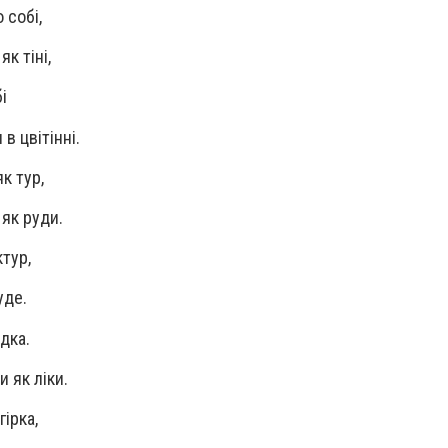
 собі,
як тіні,
і
в цвітінні.
к тур,
 як руди.
ктур,
уде.
дка.
и як ліки.
гірка,