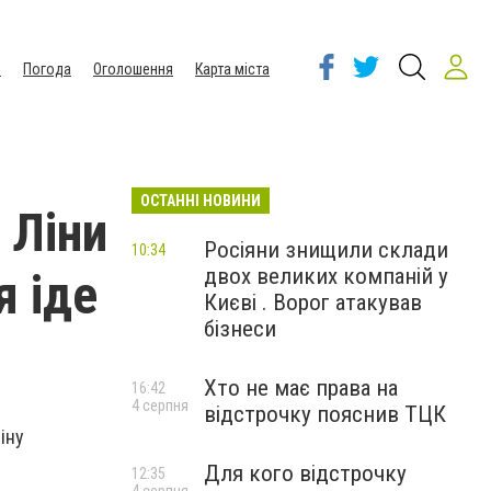
ы
Погода
Оголошення
Карта міста
ОСТАННІ НОВИНИ
 Ліни
Росіяни знищили склади
10:34
двох великих компаній у
я іде
Києві . Ворог атакував
бізнеси
Хто не має права на
16:42
4 серпня
відстрочку пояснив ТЦК
іну
Для кого відстрочку
12:35