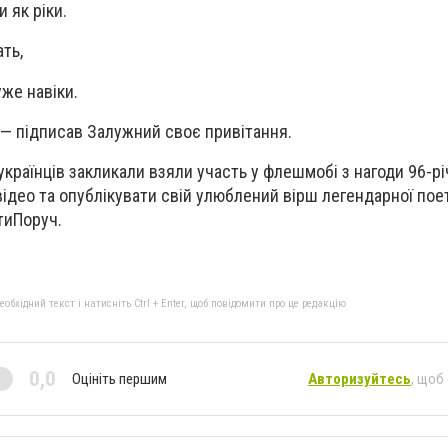
и як ріки.
ть,
же навіки.
», — підписав Залужний своє привітання.
країнців закликали взяли участь у флешмобі з нагоди 96-рі
відео та опублікувати свій улюблений вірш легендарної пое
тиПоруч.
бхідний текст і натисніть Ctrl + Enter, щоб повідомити про це редакцію
0,0
Оцініть першим
Авторизуйтесь
, щоб