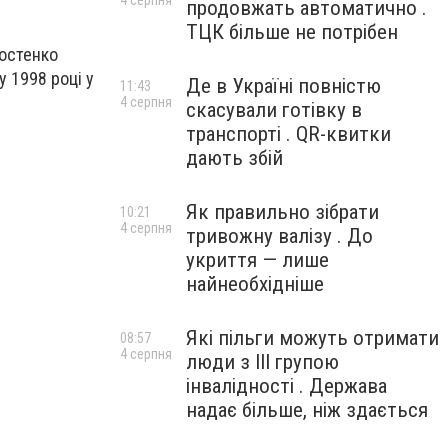
4 серпня
продовжать автоматично .
ТЦК більше не потрібен
Костенко
у 1998 році у
Де в Україні повністю
11:43
4 серпня
скасували готівку в
транспорті . QR-квитки
дають збій
Як правильно зібрати
10:21
4 серпня
тривожну валізу . До
укриття — лише
найнеобхідніше
Які пільги можуть отримати
08:57
4 серпня
люди з III групою
інвалідності . Держава
надає більше, ніж здається