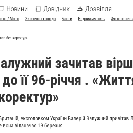
Новини
Довідник
Дозвілля
вто / Мото
Эксперты города
Блоги
Недвижимость
Фотоотчет
 все без коректур»
Залужний зачитав вірш
до її 96-річчя . «Житт
 коректур»
Британій, ексголовком України Валерій Залужний привітав Л
е вона відзначає 19 березня.