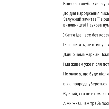
Відео він опублікував у 
До дня народження письм
Залужний зачитав її вір
видавництві Наукова дум
Життя іде і все без коре
І час летить, не стишує г
Давно нема маркізи Пом
і ми живем уже після пот
Не знаю я, що буде після
в які природа убереться
Єдиний, хто не втомлюєт
А ми живі, нам треба пос