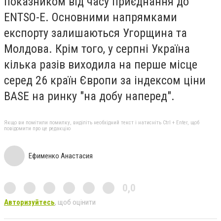
показником від часу приєднання до
ENTSO-E. Основними напрямками
експорту залишаються Угорщина та
Молдова. Крім того, у серпні Україна
кілька разів виходила на перше місце
серед 26 країн Європи за індексом ціни
BASE на ринку "на добу наперед".
Якщо ви помітили помилку, виділіть необхідний текст і натисніть Ctrl + Enter, щоб
повідомити про це редакцію
Ефименко Анастасия
0,0
Авторизуйтесь
, щоб оцінити