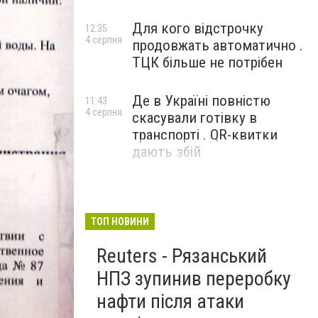
Для кого відстрочку
12:35
4 серпня
продовжать автоматично .
ТЦК більше не потрібен
Де в Україні повністю
11:43
4 серпня
скасували готівку в
транспорті . QR-квитки
дають збій
ТОП НОВИНИ
Reuters - Рязанський
НПЗ зупинив переробку
нафти після атаки