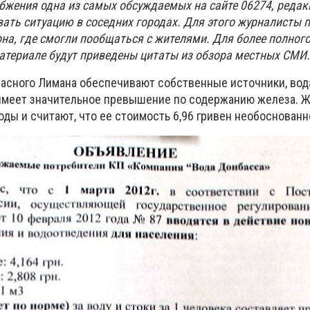
бжения одна из самых обсуждаемых на сайте 06274, реда
вать ситуацию в соседних городах. Для этого журналисты 
на, где смогли пообщаться с жителями. Для более полног
атериале будут приведены цитаты из обзора местных СМИ.
асного Лимана обеспечивают собственные источники, вод
имеет значительное превышение по содержанию железа. 
ды и считают, что ее стоимость 6,96 гривен необоснованн