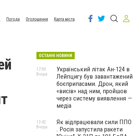
ы
Погода
Оголошення
Карта міста
ОСТАННІ НОВИНИ
ей
Український літак Ан-124 в
17:09
Вчора
Лейпцигу був завантажений
боєприпасами. Дрон, який
«висів» над ним, пройшов
ит
через систему виявлення —
медіа
Як відпрацювали сили ППО
13:42
Вчора
. Росія запустила ракети