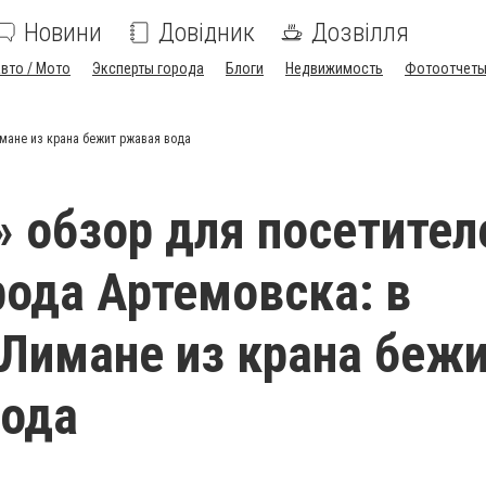
Новини
Довідник
Дозвілля
вто / Мото
Эксперты города
Блоги
Недвижимость
Фотоотчет
имане из крана бежит ржавая вода
 обзор для посетител
рода Артемовска: в
Лимане из крана беж
вода