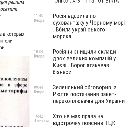
"Онікс", Х-31П та 101 БпЛА
кция решила
посетили
Росія вдарила по
о
11:46
Вчора
суховантажу у Чорному морі
. Вбила українського
а в которых
моряка
Жители
ой.
Росіяни знищили склади
10:34
Вчора
двох великих компаній у
Києві . Ворог атакував
бізнеси
Зеленський обговорив із
09:44
Вчора
Рютте постачання ракет-
перехоплювачів для України
Хто не має права на
16:42
4 серпня
відстрочку пояснив ТЦК