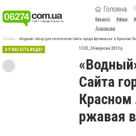
Головна
Вакансії
Афіша
А
Довідкова
Головна
«Водный» обзор для посетителей Сайта города Артемовска: в Красном Л
13:02, 24 вересня 2013 р.
А У ВАС ЕСТЬ ВОДА?
«Водный»
Сайта го
Красном 
ржавая 