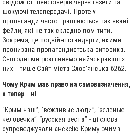
свідомості пенсіонерів через газети та
шокуючі телепередачі. Проте у
пропаганди часто трапляються так звані
фейли, які не так складно помітити.
Зокрема, це подвійні стандарти, якими
пронизана пропагандистська риторика.
Сьогодні ми розглянемо найяскравіші з
них - пише Сайт міста Слов’янська 6262.
Чому Крим мав право на самовизначення,
а тепер - ні
“Крым наш”, “вежливые люди”, “зеленые
человечки”, “русская весна” - ці слова
супроводжували анексію Криму очима