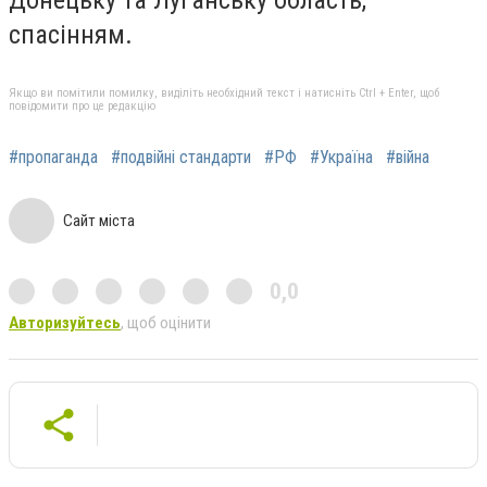
Донецьку та Луганську область,
спасінням.
Якщо ви помітили помилку, виділіть необхідний текст і натисніть Ctrl + Enter, щоб
повідомити про це редакцію
#пропаганда
#подвійні стандарти
#РФ
#Україна
#війна
Сайт міста
0,0
Авторизуйтесь
, щоб оцінити