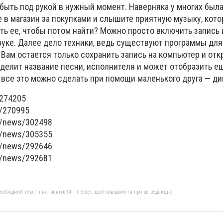
быть под рукой в нужный момент. Наверняка у многих была
 в магазин за покупками и слышите приятную музыку, кото
ть ее, чтобы потом найти? Можно просто включить запись 
руке. Далее дело техники, ведь существуют программы для
Вам остается только сохранить запись на компьютер и отк
еделит название песни, исполнителя и может отобразить е
 все это можно сделать при помощи маленького друга — ди
/274205
e/270995
a/news/302498
a/news/305355
a/news/292646
a/news/292681
бхідний текст і натисніть Ctrl + Enter, щоб повідомити про це редакцію