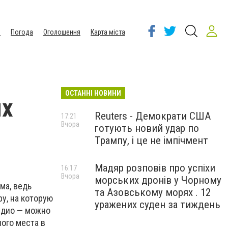
ы
Погода
Оголошення
Карта міста
ОСТАННІ НОВИНИ
ых
Reuters - Демократи США
17:21
Вчора
готують новий удар по
Трампу, і це не імпічмент
Мадяр розповів про успіхи
16:17
Вчора
морських дронів у Чорному
ма, ведь
та Азовському морях . 12
у, на которую
уражених суден за тиждень
аудио — можно
ного места в