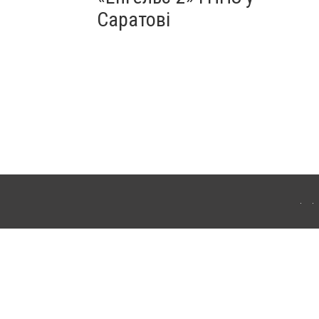
Саратові
ахмута (Артемівськ). Для інтернет-видань обов'язкове розміщення прямого,
аконом.
лама" публікуються на правах реклами.
ості
Правила сайту