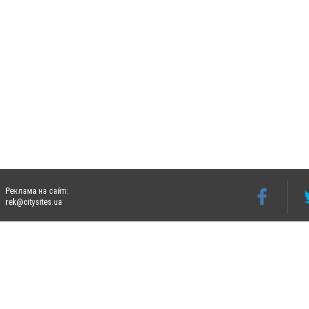
Реклама на сайті:
rek@citysites.ua
Допускається цитування матеріалів без отримання попередньої згоди 06274.com.ua з
відкритого для пошукових систем гіперпосилання на цитовані статті не нижче друго
Матеріали з плашками "Новини компаній", "Промо", "Партнерський матеріал", "Партнер
Реклама на сайті
Ф