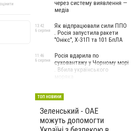
через систему виявлення —
 оцінити
медіа
Як відпрацювали сили ППО
13:42
6 серпня
. Росія запустила ракети
"Онікс", Х-31П та 101 БпЛА
Росія вдарила по
11:46
6 серпня
суховантажу у Чорному морі
. Вбила українського
моряка
ТОП НОВИНИ
Зеленський - ОАЕ
можуть допомогти
Україні з безпекою в