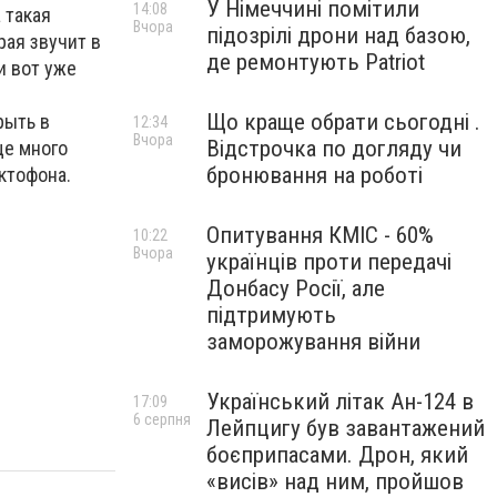
У Німеччині помітили
14:08
 такая
Вчора
підозрілі дрони над базою,
рая звучит в
де ремонтують Patriot
и вот уже
Що краще обрати сьогодні .
рыть в
12:34
Вчора
Відстрочка по догляду чи
ще много
бронювання на роботі
ктофона.
Опитування КМІС - 60%
10:22
Вчора
українців проти передачі
Донбасу Росії, але
підтримують
заморожування війни
Український літак Ан-124 в
17:09
6 серпня
Лейпцигу був завантажений
боєприпасами. Дрон, який
«висів» над ним, пройшов