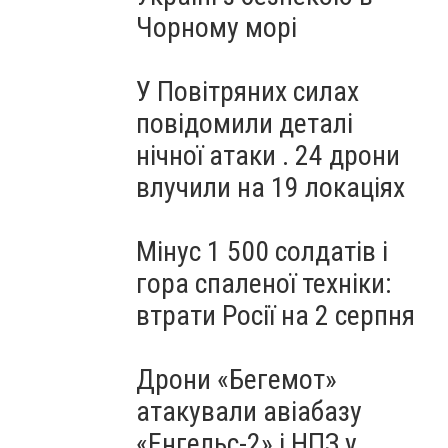
Чорному морі
У Повітряних силах
повідомили деталі
нічної атаки . 24 дрони
влучили на 19 локаціях
Мінус 1 500 солдатів і
гора спаленої техніки:
втрати Росії на 2 серпня
Дрони «Бегемот»
атакували авіабазу
«Енгельс-2» і НПЗ у