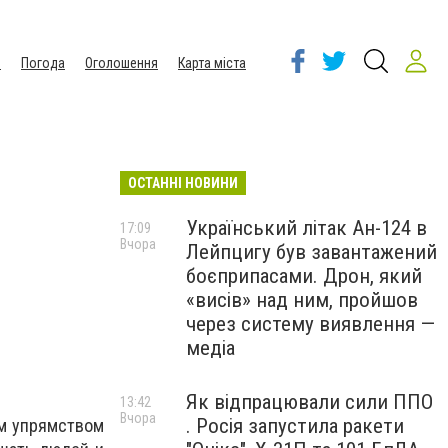
ы
Погода
Оголошення
Карта міста
ОСТАННІ НОВИНИ
Український літак Ан-124 в
17:09
Вчора
Лейпцигу був завантажений
боєприпасами. Дрон, який
«висів» над ним, пройшов
через систему виявлення —
медіа
Як відпрацювали сили ППО
13:42
Вчора
. Росія запустила ракети
им упрямством