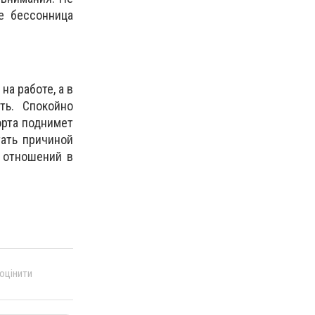
е бессонница
а работе, а в
ь. Спокойно
орта поднимет
ать причиной
 отношений в
 оцінити