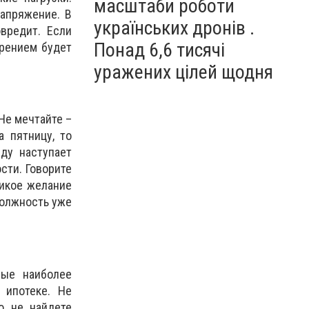
масштаби роботи
апряжение. В
українських дронів .
вредит. Если
Понад 6,6 тисячі
арением будет
уражених цілей щодня
Не мечтайте –
а пятницу, то
ду наступает
сти. Говорите
дикое желание
должность уже
рые наиболее
 ипотеке. Не
о не найдете