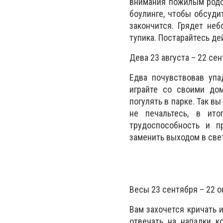
внимания пожилым родст
боулинге, чтобы обсуди
закончится. Грядет не
тупика. Постарайтесь де
Дева 23 августа – 22 се
Едва почувствовав упа
играйте со своими до
погулять в парке. Так вы
не печальтесь, в ит
трудоспособность и п
заменить выходом в свет
Весы 23 сентября – 22 о
Вам захочется кричать и
отвечать на нападки к