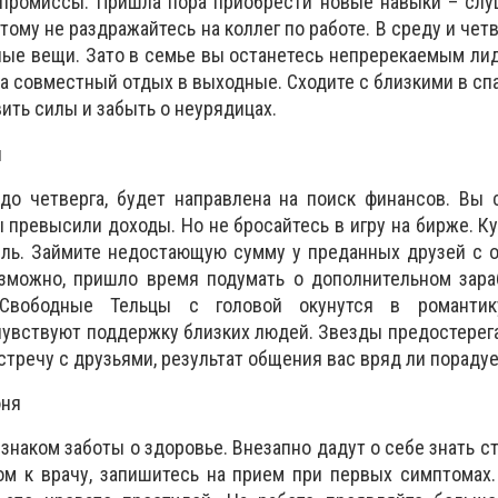
мпромиссы. Пришла пора приобрести новые навыки – слу
тому не раздражайтесь на коллег по работе. В среду и чет
ные вещи. Зато в семье вы останетесь непререкаемым лид
а совместный отдых в выходные. Сходите с близкими в спа
ить силы и забыть о неурядицах.
я
 до четверга, будет направлена на поиск финансов. Вы
ы превысили доходы. Но не бросайтесь в игру на бирже. К
ль. Займите недостающую сумму у преданных друзей с о
озможно, пришло время подумать о дополнительном зара
Свободные Тельцы с головой окунутся в романтик
чувствуют поддержку близких людей. Звезды предостерега
тречу с друзьями, результат общения вас вряд ли порадуе
юня
знаком заботы о здоровье. Внезапно дадут о себе знать с
ом к врачу, запишитесь на прием при первых симптомах.