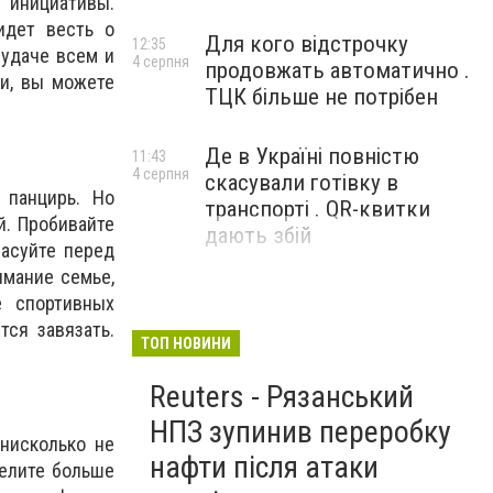
 инициативы.
идет весть о
Для кого відстрочку
12:35
 удаче всем и
4 серпня
продовжать автоматично .
ми, вы можете
ТЦК більше не потрібен
Де в Україні повністю
11:43
4 серпня
скасували готівку в
 панцирь. Но
транспорті . QR-квитки
й. Пробивайте
дають збій
пасуйте перед
имание семье,
е спортивных
ся завязать.
ТОП НОВИНИ
Reuters - Рязанський
НПЗ зупинив переробку
 нисколько не
нафти після атаки
делите больше