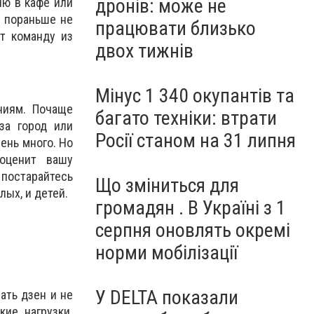
дронів: може не
ию в кафе или
а пораньше не
працювати близько
т команду из
двох тижнів
Мінус 1 340 окупантів та
ниям. Почаще
багато техніки: втрати
за город или
Росії станом на 31 липня
чень много. Но
оценит вашу
постарайтесь
Що зміниться для
лых, и детей.
громадян . В Україні з 1
серпня оновлять окремі
норми мобілізації
У DELTA показали
ать дзен и не
ие нагрузки.