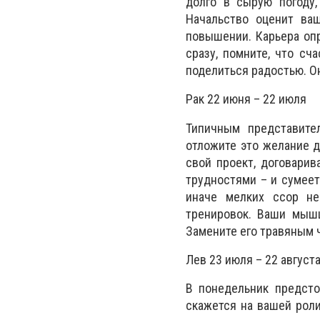
долго в сырую погоду,
Начальство оценит ва
повышении. Карьера опр
сразу, помните, что с
поделиться радостью. Он
Рак 22 июня – 22 июля
Типичным представите
отложите это желание д
свой проект, договарив
трудностями – и сумеет
иначе мелких ссор не
тренировок. Ваши мышц
Замените его травяным ч
Лев 23 июля – 22 август
В понедельник предсто
скажется на вашей роли