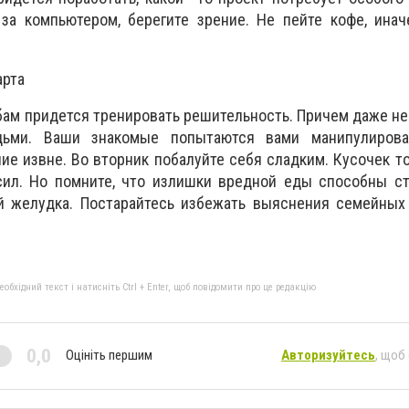
за компьютером, берегите зрение. Не пейте кофе, инач
арта
ам придется тренировать решительность. Причем даже не н
ьми. Ваши знакомые попытаются вами манипулироват
ие извне. Во вторник побалуйте себя сладким. Кусочек т
сил. Но помните, что излишки вредной еды способны ст
й желудка. Постарайтесь избежать выяснения семейных
бхідний текст і натисніть Ctrl + Enter, щоб повідомити про це редакцію
0,0
Оцініть першим
Авторизуйтесь
, щоб