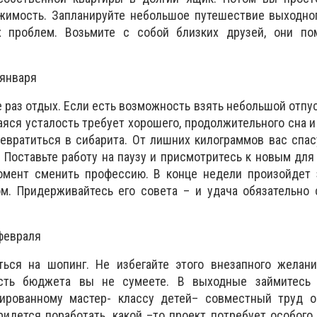
жимость. Запланируйте небольшое путешествие выходног
х проблем. Возьмите с собой близких друзей, они по
 января
 раз отдых. Если есть возможность взять небольшой отпус
яся усталость требует хорошего, продолжительного сна и
евратиться в сибарита. От лишних килограммов вас спа
 Поставьте работу на паузу и присмотритесь к новым для
омент сменить профессию. В конце недели произойдет 
м. Придерживайтесь его совета – и удача обязательно 
 февраля
ться на шопинг. Не избегайте этого внезапного желани
сть бюджета вы не сумеете. В выходные займитесь 
ированному мастер- классу детей– совместный труд о
идется поработать, какой –то проект потребует особого