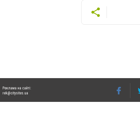
Реклама на сайті:
rek@citysites.ua
Допускається цитування матеріалів без отримання попередньої згоди 06274.com.ua з
відкритого для пошукових систем гіперпосилання на цитовані статті не нижче друго
Матеріали з плашками "Новини компаній", "Промо", "Партнерський матеріал", "Партнер
Реклама на сайті
Ф