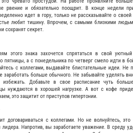
 это чревато простудой. На работе проявляйте больше
ше рвение и обязательно поощрит. В конце недели пр
еделенно идет в гору, только не рассказывайте о своей
частье любит тишину. Впрочем, с самыми близкими людь
и сохранят секрет.
лям этого знака захочется спрятаться в свой уютный
о пятницы, а с понедельника по четверг смело идти в бо
айтесь с коллегами, выдавайте блистательные идеи. Не 
е заработать больше обычного. Не забывайте уделять вн
 избежать. Добавьте в свое расписание чуть больш
ы нуждаются в хорошей нагрузке. А вот с кофе придет
аем, это защитит от приступов гипертонии.
а
ит договариваться с коллегами. Но не волнуйтесь, это
 лидера. Напротив, вы заработаете уважение. В среду у