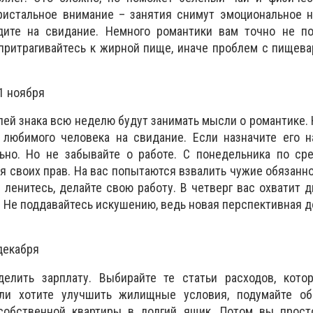
ристальное внимание – занятия снимут эмоциональное н
дите на свидание. Немного романтики вам точно не по
 притрагивайтесь к жирной пище, иначе проблем с пищев
1 ноября
ей знака всю неделю будут занимать мысли о романтике. 
 любимого человека на свидание. Если назначите его н
ьно. Но не забывайте о работе. С понедельника по сре
я своих прав. На вас попытаются взвалить чужие обязанно
е ленитесь, делайте свою работу. В четверг вас охватит 
ь. Не поддавайтесь искушению, ведь новая перспективная 
декабря
елить зарплату. Выбирайте те статьи расходов, кото
сли хотите улучшить жилищные условия, подумайте об
собственной квартиры в долгий ящик. Потом вы прост