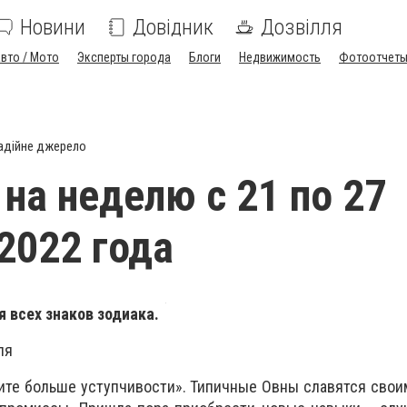
Новини
Довідник
Дозвілля
вто / Мото
Эксперты города
Блоги
Недвижимость
Фотоотчет
адійне джерело
 на неделю с 21 по 27
2022 года
я всех знаков зодиака.
ля
ите больше уступчивости». Типичные Овны славятся сво