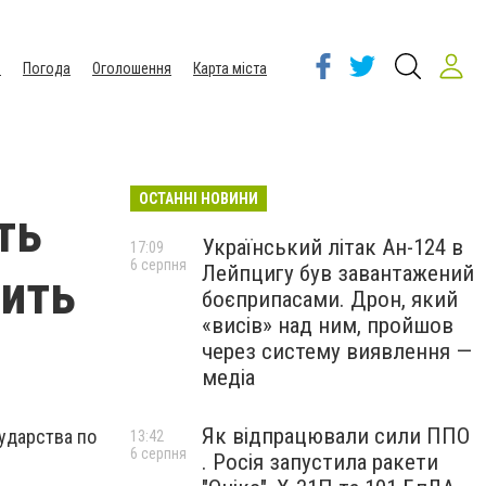
ы
Погода
Оголошення
Карта міста
ОСТАННІ НОВИНИ
ть
Український літак Ан-124 в
17:09
6 серпня
Лейпцигу був завантажений
чить
боєприпасами. Дрон, який
«висів» над ним, пройшов
через систему виявлення —
медіа
Як відпрацювали сили ППО
сударства по
13:42
6 серпня
. Росія запустила ракети