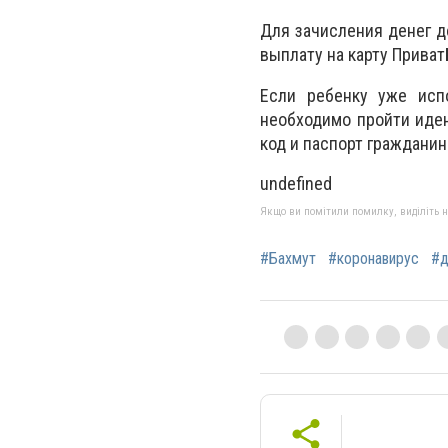
Для зачисления денег д
выплату на карту Приват
Если ребенку уже исп
необходимо пройти иде
код и паспорт гражданин
undefined
Якщо ви помітили помилку, виділіть нео
#Бахмут
#коронавирус
#д