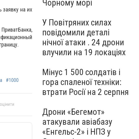
Чорному морі
 заявку на их
У Повітряних силах
ПриватБанка,
повідомили деталі
ификационный
нічної атаки . 24 дрони
границу.
влучили на 19 локаціях
Мінус 1 500 солдатів і
гора спаленої техніки:
а
#1000
втрати Росії на 2 серпня
 оцінити
Дрони «Бегемот»
атакували авіабазу
«Енгельс-2» і НПЗ у