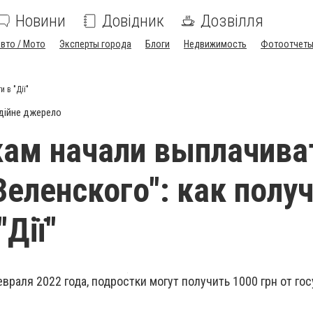
Новини
Довідник
Дозвілля
вто / Мото
Эксперты города
Блоги
Недвижимость
Фотоотчет
 в "Дії"
дійне джерело
ам начали выплачива
Зеленского": как полу
"Дії"
евраля 2022 года, подростки могут получить 1000 грн от го