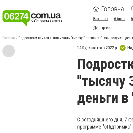
Головна
Вакансії
Афіша
А
Довідкова
Головна
Подросткам начали выплачивать "тысячу Зеленского": как получить деньги
14:07, 7 лютого 2022 р.
На
Подростк
"тысячу 
деньги в 
С сегодняшнего дня, 7 ф
программе "єПідтримка".