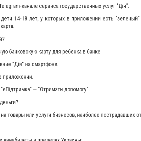
Telegram-канале сервиса государственных услуг "Дія".
 дети 14-18 лет, у которых в приложении есть "зеленый"
карта.
й?
ую банковскую карту для ребенка в банке.
ние "Дія" на смартфоне.
в приложении.
 "єПідтримка" — "Отримати допомогу".
 деньги?
 на товары или услуги бизнесов, наиболее пострадавших о
 авиабилеты в пределах Украины;