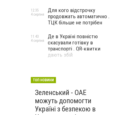
Для кого відстрочку
12:35
4 серпня
продовжать автоматично .
ТЦК більше не потрібен
Де в Україні повністю
11:43
4 серпня
скасували готівку в
транспорті . QR-квитки
дають збій
ТОП НОВИНИ
Зеленський - ОАЕ
можуть допомогти
Україні з безпекою в