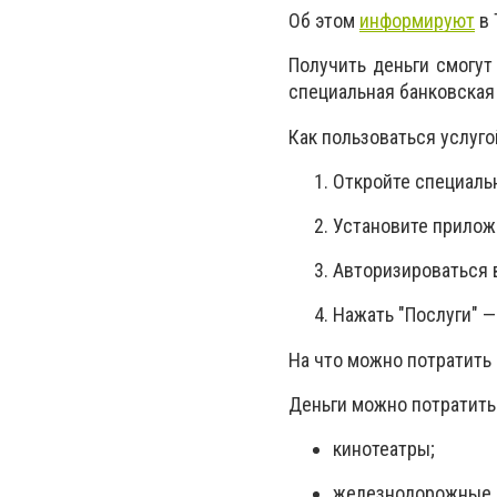
Об этом
информируют
в 
Получить деньги смогут
специальная банковская 
Как пользоваться услуго
Откройте специальн
Установите приложе
Авторизироваться 
Нажать "Послуги" —
На что можно потратить
Деньги можно потратить
кинотеатры;
железнодорожные и