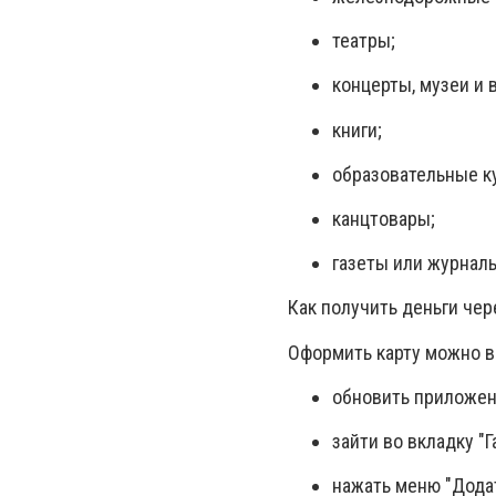
театры;
концерты, музеи и
книги;
образовательные к
канцтовары;
газеты или журналы
Как получить деньги чер
Оформить карту можно в
обновить приложен
зайти во вкладку "Г
нажать меню "Додат