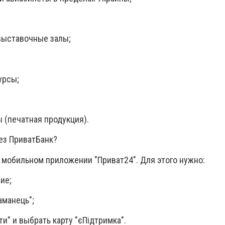
 выставочные залы;
урсы;
 (печатная продукция).
ез ПриватБанк?
 мобильном приложении "Приват24". Для этого нужно:
ие;
аманець";
и" и выбрать карту "єПідтримка".