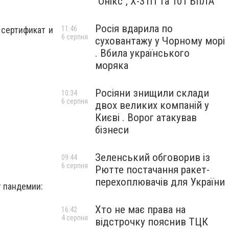
"Онікс", Х-31П та 101 БпЛА
Росія вдарила по
11:46
 сертификат и
6 серпня
суховантажу у Чорному морі
. Вбила українського
моряка
Росіяни знищили склади
10:34
6 серпня
двох великих компаній у
Києві . Ворог атакував
бізнеси
Зеленський обговорив із
09:44
6 серпня
Рютте постачання ракет-
перехоплювачів для України
т пандемии:
Хто не має права на
16:42
4 серпня
відстрочку пояснив ТЦК