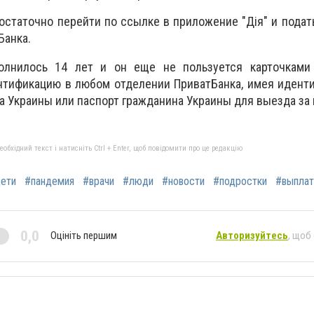
остаточно перейти по ссылке в приложение "Дія" и подать
Банка.
олнилось 14 лет и он еще не пользуется карточками 
нтификацию в любом отделении ПриватБанка, имея идент
а Украины или паспорт гражданина Украины для выезда за 
бхідний текст і натисніть Ctrl + Enter, щоб повідомити про це редакцію
ети
#пандемия
#врачи
#люди
#новости
#подростки
#выплат
0,0
Оцініть першим
Авторизуйтесь
, щоб