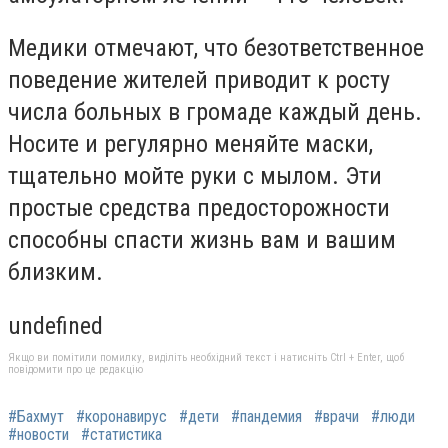
Медики отмечают, что безответственное
поведение жителей приводит к росту
числа больных в громаде каждый день.
Носите и регулярно меняйте маски,
тщательно мойте руки с мылом. Эти
простые средства предосторожности
способны спасти жизнь вам и вашим
близким.
undefined
Якщо ви помітили помилку, виділіть необхідний текст і натисніть Ctrl + Enter, щоб
повідомити про це редакцію
#Бахмут
#коронавирус
#дети
#пандемия
#врачи
#люди
#новости
#статистика