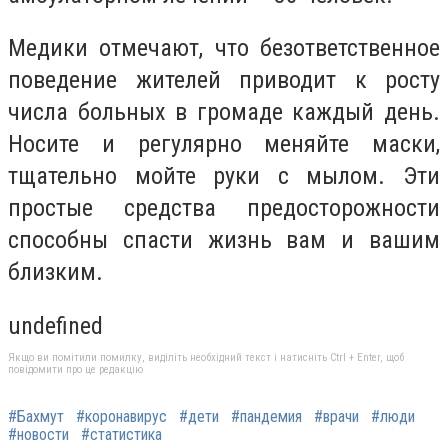
Медики отмечают, что безответственное
поведение жителей приводит к росту
числа больных в громаде каждый день.
Носите и регулярно меняйте маски,
тщательно мойте руки с мылом. Эти
простые средства предосторожности
способны спасти жизнь вам и вашим
близким.
undefined
Якщо ви помітили помилку, виділіть необхідний текст і натисніть Ctrl + Enter, щоб
повідомити про це редакцію
#Бахмут
#коронавирус
#дети
#пандемия
#врачи
#люди
#новости
#статистика