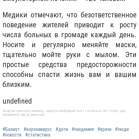
Медики отмечают, что безответственное
поведение жителей приводит к росту
числа больных в громаде каждый день.
Носите и регулярно меняйте маски,
тщательно мойте руки с мылом. Эти
простые средства предосторожности
способны спасти жизнь вам и вашим
близким.
undefined
Якщо ви помітили помилку, виділіть необхідний текст і натисніть Ctrl + Enter, щоб
повідомити про це редакцію
#Бахмут
#коронавирус
#дети
#пандемия
#врачи
#люди
#новости
#статистика