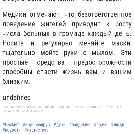
Медики отмечают, что безответственное
поведение жителей приводит к росту
числа больных в громаде каждый день.
Носите и регулярно меняйте маски,
тщательно мойте руки с мылом. Эти
простые средства предосторожности
способны спасти жизнь вам и вашим
близким.
undefined
Якщо ви помітили помилку, виділіть необхідний текст і натисніть Ctrl + Enter, щоб
повідомити про це редакцію
#Бахмут
#коронавирус
#дети
#пандемия
#врачи
#люди
#новости
#статистика