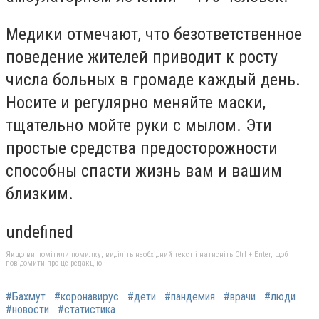
Медики отмечают, что безответственное
поведение жителей приводит к росту
числа больных в громаде каждый день.
Носите и регулярно меняйте маски,
тщательно мойте руки с мылом. Эти
простые средства предосторожности
способны спасти жизнь вам и вашим
близким.
undefined
Якщо ви помітили помилку, виділіть необхідний текст і натисніть Ctrl + Enter, щоб
повідомити про це редакцію
#Бахмут
#коронавирус
#дети
#пандемия
#врачи
#люди
#новости
#статистика