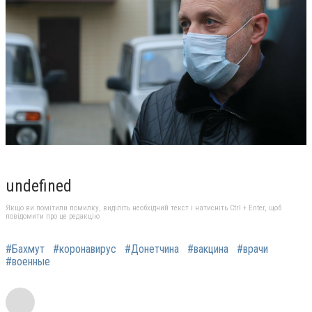
undefined
Якщо ви помітили помилку, виділіть необхідний текст і натисніть Ctrl + Enter, щоб
повідомити про це редакцію
#Бахмут
#коронавирус
#Донетчина
#вакцина
#врачи
#военные