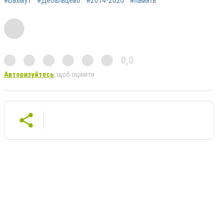
#Бахмут
#Дебальцево
#2014-2020
#память
0,0
Авторизуйтесь
, щоб оцінити