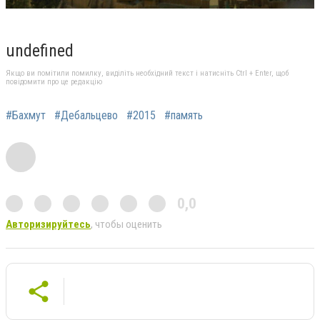
undefined
Якщо ви помітили помилку, виділіть необхідний текст і натисніть Ctrl + Enter, щоб
повідомити про це редакцію
#Бахмут
#Дебальцево
#2015
#память
0,0
Авторизируйтесь
, чтобы оценить