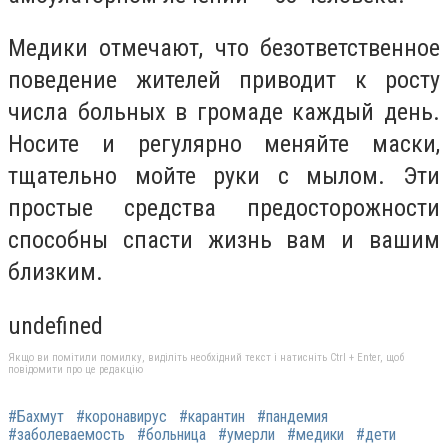
Медики отмечают, что безответственное
поведение жителей приводит к росту
числа больных в громаде каждый день.
Носите и регулярно меняйте маски,
тщательно мойте руки с мылом. Эти
простые средства предосторожности
способны спасти жизнь вам и вашим
близким.
undefined
Якщо ви помітили помилку, виділіть необхідний текст і натисніть Ctrl + Enter, щоб
повідомити про це редакцію
#Бахмут
#коронавирус
#карантин
#пандемия
#заболеваемость
#больница
#умерли
#медики
#дети