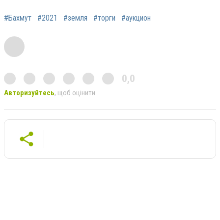
#Бахмут
#2021
#земля
#торги
#аукцион
0,0
Авторизуйтесь
, щоб оцінити