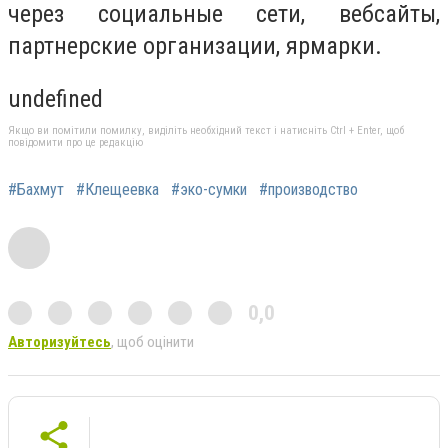
через социальные сети, вебсайты,
партнерские организации, ярмарки.
undefined
Якщо ви помітили помилку, виділіть необхідний текст і натисніть Ctrl + Enter, щоб
повідомити про це редакцію
#Бахмут
#Клещеевка
#эко-сумки
#производство
0,0
Авторизуйтесь
, щоб оцінити