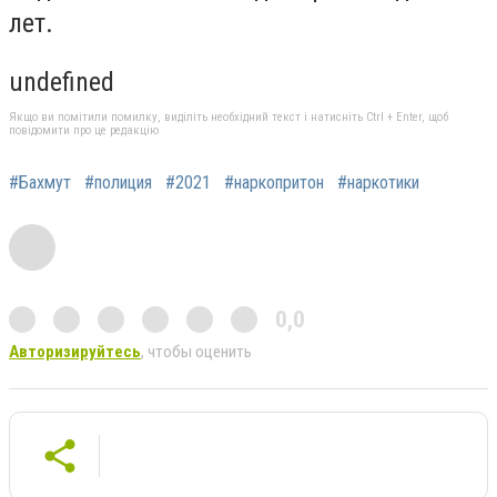
лет.
undefined
Якщо ви помітили помилку, виділіть необхідний текст і натисніть Ctrl + Enter, щоб
повідомити про це редакцію
#Бахмут
#полиция
#2021
#наркопритон
#наркотики
0,0
Авторизируйтесь
, чтобы оценить