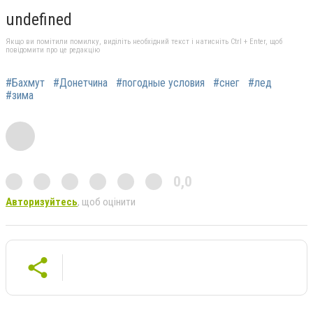
undefined
Якщо ви помітили помилку, виділіть необхідний текст і натисніть Ctrl + Enter, щоб
повідомити про це редакцію
#Бахмут
#Донетчина
#погодные условия
#снег
#лед
#зима
0,0
Авторизуйтесь
, щоб оцінити