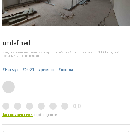
undefined
Якщо ви помітили помилку, виділіть необхідний текст і натисніть Ctrl + Enter, щоб
повідомити про це редакцію
#Бахмут
#2021
#ремонт
#школа
0,0
Авторизуйтесь
, щоб оцінити