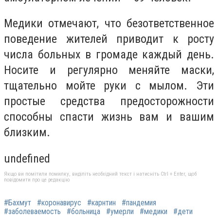
Медики отмечают, что безответственное
поведение жителей приводит к росту
числа больных в громаде каждый день.
Носите и регулярно меняйте маски,
тщательно мойте руки с мылом. Эти
простые средства предосторожности
способны спасти жизнь вам и вашим
близким.
undefined
Якщо ви помітили помилку, виділіть необхідний текст і натисніть Ctrl + Enter, щоб
повідомити про це редакцію
#Бахмут
#коронавирус
#карнтин
#пандемия
#заболеваемость
#больница
#умерли
#медики
#дети