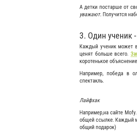
А детки постарше от сво
уважают.
Получится набо
3. Один ученик 
Каждый ученик может в
ценят больше всего.
За
коротенькое объяснение
Например, победа в о
спектакль.
Лайфхак
Например,на сайте Mofy.
общей ссылке. Каждый м
общий подарок)