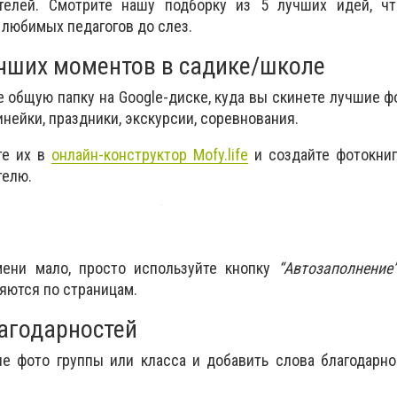
телей. Смотрите нашу подборку из 5 лучших идей, чт
 любимых педагогов до слез.
учших моментов в садике/школе
е общую папку на Google-диске, куда вы скинете лучшие ф
инейки, праздники, экскурсии, соревнования.
те их в
онлайн-конструктор Mofy.life
и создайте фотокниг
телю.
мени мало, просто используйте кнопку
“Автозаполнение
яются по страницам.
лагодарностей
е фото группы или класса и добавить слова благодарно