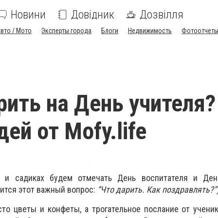
Новини
Довідник
Дозвілля
вто / Мото
Эксперты города
Блоги
Недвижимость
Фотоотчет
рить на День учителя?
ей от Mofy.life
 и садиках будем отмечать День воспитателя и Ден
вится этот важный вопрос:
“Что дарить. Как поздравлять?”
сто цветы и конфеты, а трогательное послание от учени