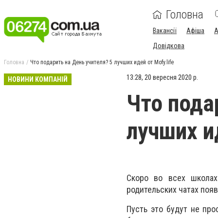
Головна
Вакансії
Афіша
А
Довідкова
Головна
Что подарить на День учителя? 5 лучших идей от Mofy.life
13:28, 20 вересня 2020 р.
НОВИНИ КОМПАНІЙ
Что пода
лучших ид
Скоро во всех школах
родительских чатах поя
Пусть это будут не про