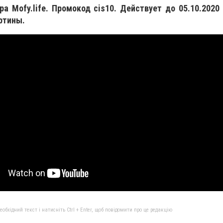
а Mofy.life. Промокод cis10. Действует до 05.10.2020
ртины.
бхідний текст і натисніть Ctrl + Enter, щоб повідомити про це редакцію