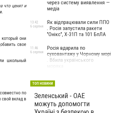
через систему виявлення —
за что ценят и
медіа
и.
Як відпрацювали сили ППО
13:42
6 серпня
. Росія запустила ракети
"Онікс", Х-31П та 101 БпЛА
, который они
добавить свое
Росія вдарила по
11:46
6 серпня
суховантажу у Чорному морі
. Вбила українського
или школьный
моряка
ТОП НОВИНИ
 совместно по
Зеленський - ОАЕ
 свой вклад в
можуть допомогти
Україні з безпекою в