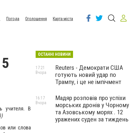
ы
Погода
Оголошення
Карта міста
ОСТАННІ НОВИНИ
 5
Reuters - Демократи США
17:21
Вчора
готують новий удар по
Трампу, і це не імпічмент
Мадяр розповів про успіхи
16:17
Вчора
морських дронів у Чорному
ь учителя. В
та Азовському морях . 12
))
уражених суден за тиждень
ков или слова