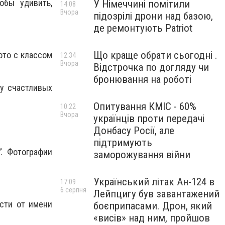
обы удивить,
У Німеччині помітили
14:08
Вчора
підозрілі дрони над базою,
де ремонтують Patriot
Що краще обрати сьогодні .
ото с классом
12:34
Вчора
Відстрочка по догляду чи
бронювання на роботі
у счастливых
Опитування КМІС - 60%
10:22
Вчора
українців проти передачі
Донбасу Росії, але
підтримують
”
. Фотографии
заморожування війни
Український літак Ан-124 в
17:09
6 серпня
Лейпцигу був завантажений
сти от имени
боєприпасами. Дрон, який
«висів» над ним, пройшов