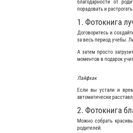
благодарности от роди
порадовать и растрогать
1. Фотокнига л
Договоритесь и создайт
за весь период учебы. Л
А затем просто загрузи
моментов в подарок учи
Лайфхак
Если вы устали и вре
автоматически расставл
2. Фотокнига б
Можно собрать красивы
родителей.