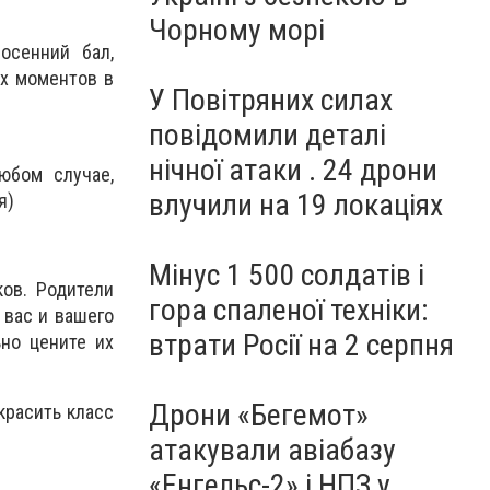
Чорному морі
осенний бал,
их моментов в
У Повітряних силах
повідомили деталі
нічної атаки . 24 дрони
юбом случае,
влучили на 19 локаціях
я)
Мінус 1 500 солдатів і
ков. Родители
гора спаленої техніки:
 вас и вашего
втрати Росії на 2 серпня
но цените их
Дрони «Бегемот»
красить класс
атакували авіабазу
«Енгельс-2» і НПЗ у