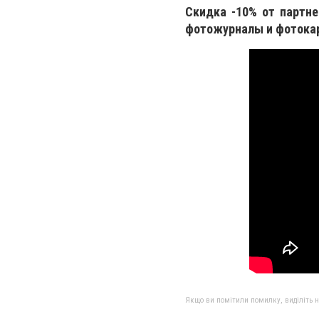
Скидка -10% от партнер
фотожурналы и фотока
Якщо ви помітили помилку, виділіть нео