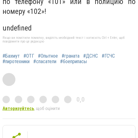
по телефону «101» или в полицию по
номеру «102»!
undefined
Якщо ви помітили помилку, виділіть необхідний текст і натисніть Ctrl + Enter, щоб
повідомити про це редакцію
#Бахмут
#ОТГ
#Опытное
#граната
#ДСНС
#ГСЧС
#пиротехники
#спасатели
#боеприпасы
0,0
Авторизуйтесь
, щоб оцінити