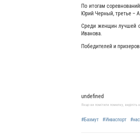
По итогам соревнований
Юрий Черный, третье – 
Среди женщин лучшей ок
Иванова.
Победителей и призеров
undefined
Якщо ви помітили помилку, виділіть нео
#Бахмут
#Инваспорт
#нас