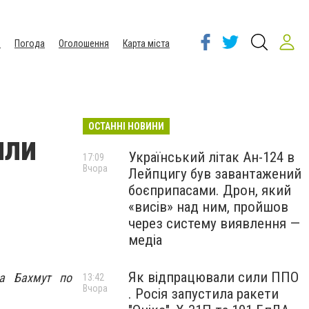
ы
Погода
Оголошення
Карта міста
ОСТАННІ НОВИНИ
или
Український літак Ан-124 в
17:09
Вчора
Лейпцигу був завантажений
боєприпасами. Дрон, який
«висів» над ним, пройшов
через систему виявлення —
медіа
Як відпрацювали сили ППО
да Бахмут по
13:42
Вчора
. Росія запустила ракети