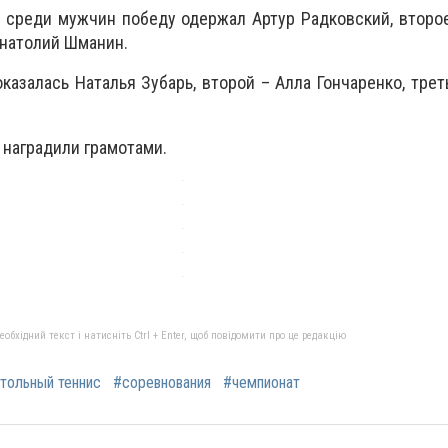
 среди мужчин победу одержал Артур Радковский, второ
Анатолий Шманин.
азалась Наталья Зубарь, второй – Алла Гончаренко, трет
 наградили грамотами.
бхідний текст і натисніть Ctrl + Enter, щоб повідомити про це редакцію
тольный теннис
#соревнования
#чемпионат