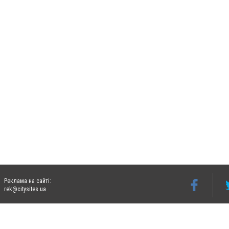
Реклама на сайті:
rek@citysites.ua
Допускається цитування матеріалів без отримання попередньої згоди 06274.com.ua з
відкритого для пошукових систем гіперпосилання на цитовані статті не нижче друго