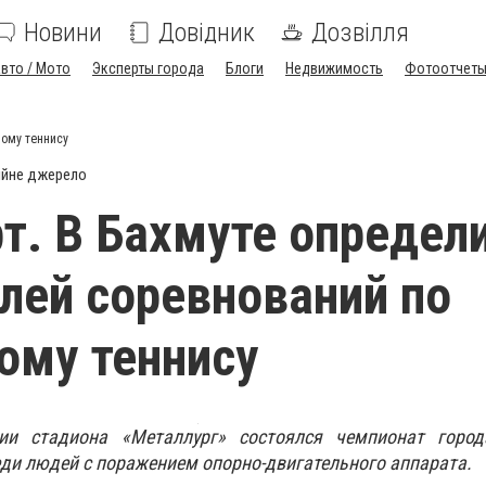
Новини
Довідник
Дозвілля
вто / Мото
Эксперты города
Блоги
Недвижимость
Фотоотчет
ному теннису
ійне джерело
т. В Бахмуте определ
лей соревнований по
ому теннису
и стадиона «Металлург» состоялся чемпионат горо
еди людей с поражением опорно-двигательного аппарата.