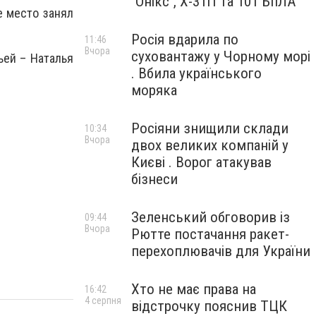
"Онікс", Х-31П та 101 БпЛА
е место занял
Росія вдарила по
11:46
Вчора
суховантажу у Чорному морі
ьей – Наталья
. Вбила українського
моряка
Росіяни знищили склади
10:34
Вчора
двох великих компаній у
Києві . Ворог атакував
бізнеси
Зеленський обговорив із
09:44
Вчора
Рютте постачання ракет-
перехоплювачів для України
Хто не має права на
16:42
4 серпня
відстрочку пояснив ТЦК