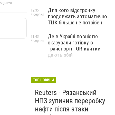
 оцінити
Для кого відстрочку
12:35
4 серпня
продовжать автоматично .
ТЦК більше не потрібен
Де в Україні повністю
11:43
4 серпня
скасували готівку в
транспорті . QR-квитки
дають збій
ТОП НОВИНИ
Reuters - Рязанський
НПЗ зупинив переробку
нафти після атаки