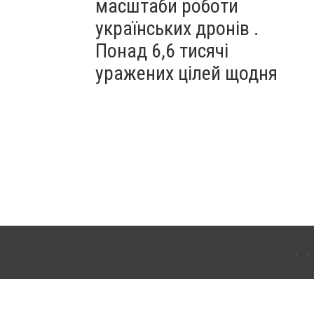
масштаби роботи
українських дронів .
Понад 6,6 тисячі
уражених цілей щодня
ахмута (Артемівськ). Для інтернет-видань обов'язкове розміщення прямого,
аконом.