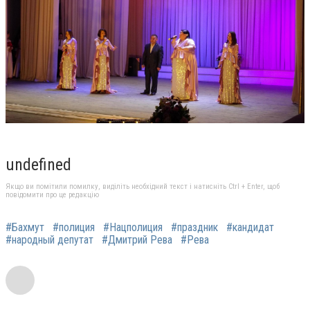
undefined
Якщо ви помітили помилку, виділіть необхідний текст і натисніть Ctrl + Enter, щоб
повідомити про це редакцію
#Бахмут
#полиция
#Нацполиция
#праздник
#кандидат
#народный депутат
#Дмитрий Рева
#Рева