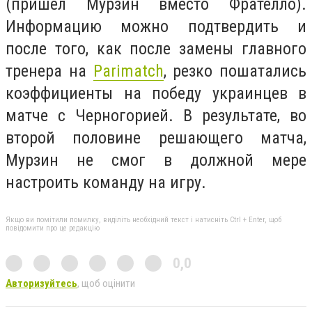
(пришел Мурзин вместо Фрателло).
Информацию можно подтвердить и
после того, как после замены главного
тренера на
Parimatch
, резко пошатались
коэффициенты на победу украинцев в
матче с Черногорией. В результате, во
второй половине решающего матча,
Мурзин не смог в должной мере
настроить команду на игру.
Якщо ви помітили помилку, виділіть необхідний текст і натисніть Ctrl + Enter, щоб
повідомити про це редакцію
0,0
Авторизуйтесь
, щоб оцінити