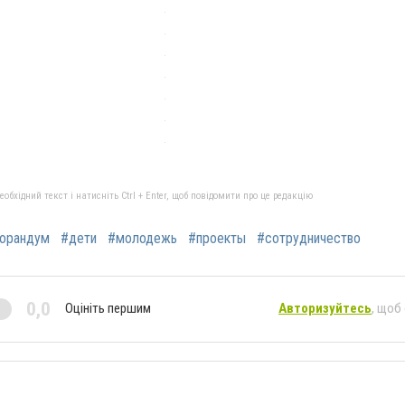
бхідний текст і натисніть Ctrl + Enter, щоб повідомити про це редакцію
орандум
#дети
#молодежь
#проекты
#сотрудничество
0,0
Оцініть першим
Авторизуйтесь
, щоб