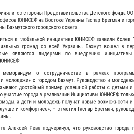
риняли: со стороны Представительства Детского фонда О
 офисов ЮНИСЕФ на Востоке Украины Гаспар Брегман и гор
ны Бахмутского городского совета.
иться к глобальной инициативе ЮНИСЕФ заявили более 1
риальных громад со всей Украины. Бахмут вошел в пе
торые являются лидерами по внедрению инициативы
 ЮНИСЕФ.
меморандум о сотрудничестве в рамках программ
и молодежи» с городом Бахмут. Руководство и молодежь
азывают достойный пример успешной работы с детьми и
то участие города в реализации Инициативы ЮНИСЕФ толь
омады, а дети и молодежь получат новые возможности и
 лучше и комфортнее», – отметил Гаспар Брегман, руково
аины.
ута Алексей Рева подчеркнул, что руководство города 