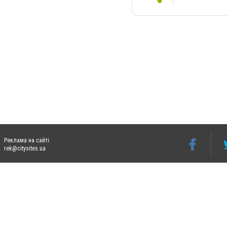
Реклама на сайті:
rek@citysites.ua
Допускається цитування матеріалів без отримання попередньої згоди 06274.com.ua з
відкритого для пошукових систем гіперпосилання на цитовані статті не нижче друго
Матеріали з плашками "Новини компаній", "Промо", "Партнерський матеріал", "Партнер
Реклама на сайті
Ф