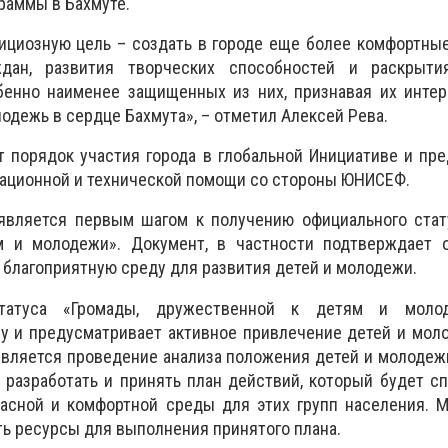
раммы в Бахмуте.
циозную цель – создать в городе еще более комфортные
дан, развития творческих способностей и раскрыти
бенно наименее защищенных из них, признавая их инте
одежь в сердце Бахмута», – отметил Алексей Рева.
 порядок участия города в глобальной Инициативе и пр
ационной и технической помощи со стороны ЮНИСЕФ.
является первым шагом к получению официального стату
 и молодежи». Документ, в частности подтверждает о
 благоприятную среду для развития детей и молодежи.
татуса «Громады, дружественной к детям и моло
у и предусматривает активное привлечение детей и мол
является проведение анализа положения детей и молодеж
 разработать и принять план действий, который будет с
пасной и комфортной среды для этих групп населения. 
ь ресурсы для выполнения принятого плана.