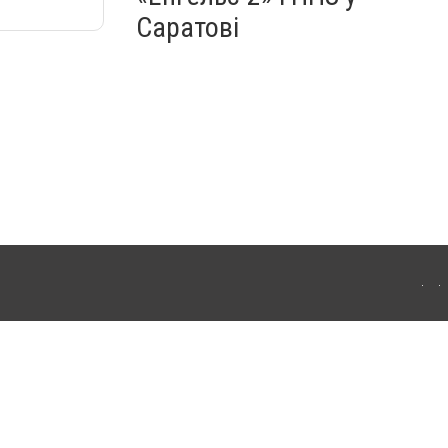
Саратові
ахмута (Артемівськ). Для інтернет-видань обов'язкове розміщення прямого,
аконом.
лама" публікуються на правах реклами.
ості
Правила сайту