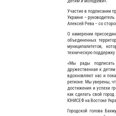
детям и молодежи».
Участие в подписании п
Украине – руководитель
Алексей Рева – со сторо
О намерении присоедин
объединенных террито
муниципалитетов, ко
техническую поддержку
«Мы рады подписать 
дружественная к детям 
вдохновляют нас и пок
регионе. Мы уверены, ч
достижения и успехи гр
как сделать свой город
ЮНИСЕФ на Востоке Укр
Городской голова Бахм