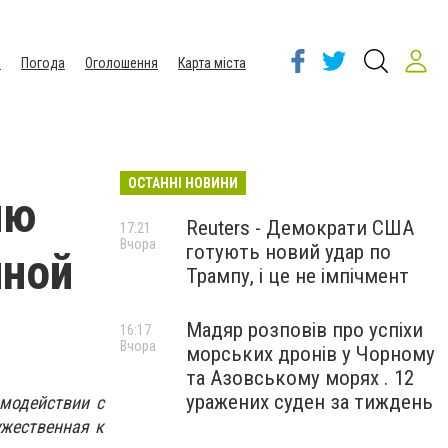
ы
Погода
Оголошення
Карта міста
ОСТАННІ НОВИНИ
ию
Reuters - Демократи США
17:21
Вчора
готують новий удар по
нной
Трампу, і це не імпічмент
Мадяр розповів про успіхи
16:17
Вчора
морських дронів у Чорному
та Азовському морях . 12
уражених суден за тиждень
имодействии с
жественная к