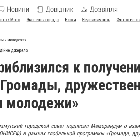
Новини
Довідник
Дозвілля
вто / Мото
Эксперты города
Блоги
Недвижимость
Фотоотчет
тям и молодежи»
дійне джерело
риблизился к получен
«Громады, дружестве
и молодежи»
Бахмутский городской совет подписал Меморандум о вза
НИСЕФ) в рамках глобальной программы «Громада, дру