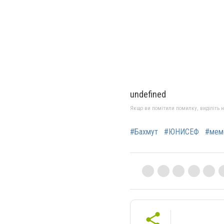
undefined
Якщо ви помітили помилку, виділіть нео
#Бахмут
#ЮНИСЕФ
#мем