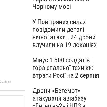
Чорному морі
У Повітряних силах
повідомили деталі
нічної атаки . 24 дрони
влучили на 19 локаціях
Мінус 1 500 солдатів і
гора спаленої техніки:
втрати Росії на 2 серпня
 оцінити
Дрони «Бегемот»
атакували авіабазу
«Енгельс-2» і НПЗ у