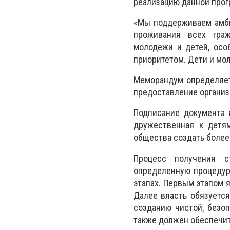
реализацию данной прог
«Мы поддерживаем амби
проживания всех граж
молодежи и детей, осо
приоритетом. Дети и мол
Меморандум определяет
предоставление организ
Подписание документа 
дружественная к детям
общества создать более
Процесс получения с
определенную процедур
этапах. Первым этапом 
Далее власть обязуется
созданию чистой, безо
также должен обеспечит