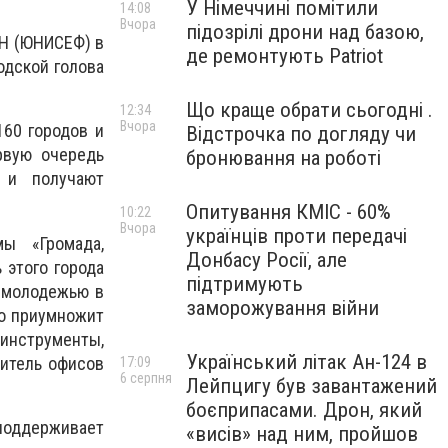
У Німеччині помітили
14:08
Вчора
підозрілі дрони над базою,
ОН (ЮНИСЕФ) в
де ремонтують Patriot
одской голова
Що краще обрати сьогодні .
12:34
Вчора
60 городов и
Відстрочка по догляду чи
рвую очередь
бронювання на роботі
 и получают
Опитування КМІС - 60%
10:22
Вчора
українців проти передачі
ы «Громада,
Донбасу Росії, але
 этого города
підтримують
 молодежью в
заморожування війни
ко приумножит
 инструменты,
Український літак Ан-124 в
дитель офисов
17:09
6 серпня
Лейпцигу був завантажений
боєприпасами. Дрон, який
поддерживает
«висів» над ним, пройшов