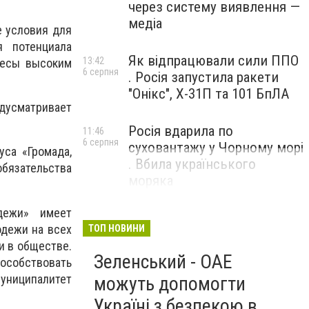
через систему виявлення —
медіа
 условия для
я потенциала
Як відпрацювали сили ППО
13:42
ресы высоким
6 серпня
. Росія запустила ракети
"Онікс", Х-31П та 101 БпЛА
едусматривает
Росія вдарила по
11:46
6 серпня
суховантажу у Чорному морі
са «Громада,
. Вбила українського
бязательства
моряка
дежи» имеет
одежи на всех
ТОП НОВИНИ
и в обществе.
Зеленський - ОАЕ
пособствовать
Муниципалитет
можуть допомогти
Україні з безпекою в