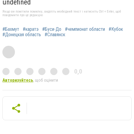
undefined
Якщо ви помітили помилку, виділіть необхідний текст і натисніть Ctrl + Enter, щоб
повідомити про це редакцію
#Бахмут
#каратэ
#Буси-До
#чемпионат области
#Кубок
#Донецкая область
#Славянск
0,0
Авторизуйтесь
, щоб оцінити