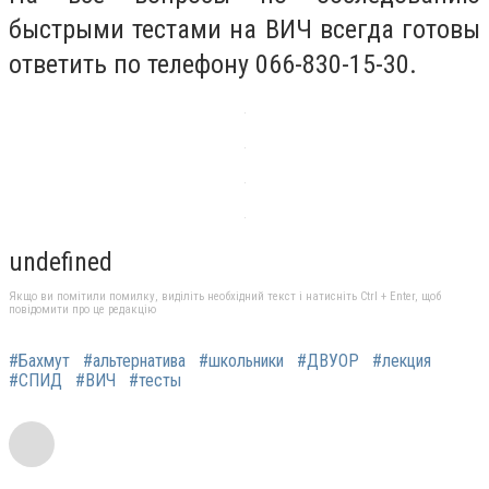
быстрыми тестами на ВИЧ всегда готовы
ответить по телефону 066-830-15-30.
undefined
Якщо ви помітили помилку, виділіть необхідний текст і натисніть Ctrl + Enter, щоб
повідомити про це редакцію
#Бахмут
#альтернатива
#школьники
#ДВУОР
#лекция
#СПИД
#ВИЧ
#тесты