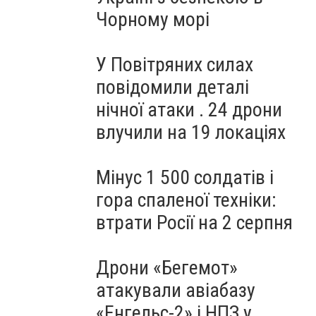
Чорному морі
У Повітряних силах
повідомили деталі
нічної атаки . 24 дрони
влучили на 19 локаціях
Мінус 1 500 солдатів і
гора спаленої техніки:
втрати Росії на 2 серпня
Дрони «Бегемот»
атакували авіабазу
«Енгельс-2» і НПЗ у