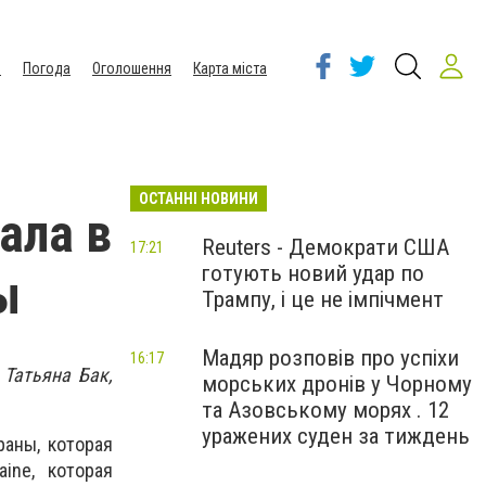
ы
Погода
Оголошення
Карта міста
ОСТАННІ НОВИНИ
ала в
Reuters - Демократи США
17:21
готують новий удар по
ы
Трампу, і це не імпічмент
Мадяр розповів про успіхи
16:17
 Татьяна Бак,
морських дронів у Чорному
та Азовському морях . 12
уражених суден за тиждень
раны, которая
aine, которая