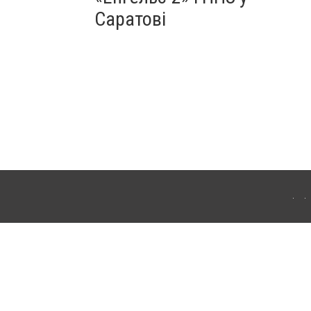
Саратові
ахмута (Артемівськ). Для інтернет-видань обов'язкове розміщення прямого,
аконом.
лама" публікуються на правах реклами.
ості
Правила сайту