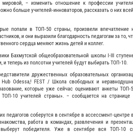
 мировой, – изменить отношение к профессии учителя
ожно больше учителей-инноваторов, рассказать о них всей
орые попали в ТОП-50 страны, произвели впечатление н
тников, и они выразили благодарность педагогам за то, чт
ственного сердца меняют жизнь детей и коллег.
изики Бахмутской общеобразовательной школы I-III ступе
 и теперь из полсотни учителей будут выбирать ТОП-10.
редставители дружественных образовательных организац
act Hub Odessa,! FEST / Школа свободных и неравнодуш
разование, которые уже сейчас оценивают анкеты ТОП-5
 ТОП-10 учителей страны». – сообщается на странице 
их педагогов соберутся в сентябре в ассессмент-центре в
накомства, работа в командах, развлечения и презента
выберут победителя. Уже в сентябре вся ТОП-10 с