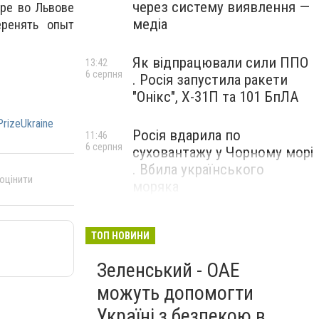
через систему виявлення —
ре во Львове
медіа
еренять опыт
Як відпрацювали сили ППО
13:42
6 серпня
. Росія запустила ракети
"Онікс", Х-31П та 101 БпЛА
rizeUkraine
Росія вдарила по
11:46
6 серпня
суховантажу у Чорному морі
. Вбила українського
 оцінити
моряка
ТОП НОВИНИ
Зеленський - ОАЕ
можуть допомогти
Україні з безпекою в