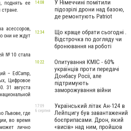
У Німеччині помітили
, поднять ее
14:08
підозрілі дрони над базою,
 стране.
де ремонтують Patriot
а асессоров,
Що краще обрати сьогодні .
12:34
о они не ждут
Відстрочка по догляду чи
бронювання на роботі
ней №10 стала
Опитування КМІС - 60%
10:22
українців проти передачі
ий – EdCamp,
Донбасу Росії, але
ных, Цифровое
підтримують
0. 31 августа
заморожування війни
национальной
Український літак Ан-124 в
17:09
6 серпня
Лейпцигу був завантажений
о Львове, где
боєприпасами. Дрон, який
ции, во время
«висів» над ним, пройшов
может лично