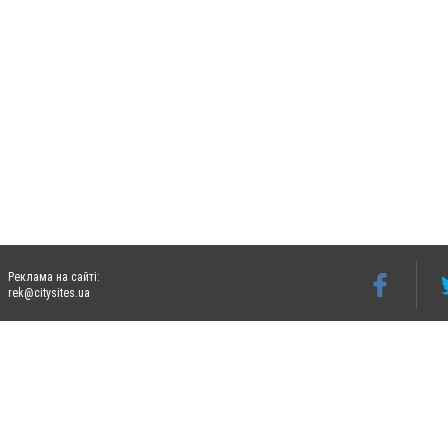
Реклама на сайті:
rek@citysites.ua
Допускається цитування матеріалів без отримання попередньої згоди 06274.com.ua з
відкритого для пошукових систем гіперпосилання на цитовані статті не нижче друго
Матеріали з плашками "Новини компаній", "Промо", "Партнерський матеріал", "Партнер
Реклама на сайті
Ф