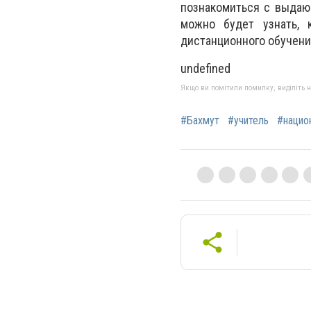
познакомиться с выдаю
можно будет узнать, 
дистанционного обучени
undefined
Якщо ви помітили помилку, виділіть нео
#Бахмут
#учитель
#нацио