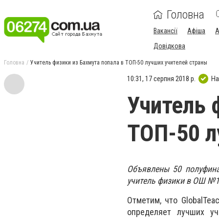
Головна
Вакансії
Афіша
А
Довідкова
Головна
Учитель физики из Бахмута попала в ТОП-50 лучших учителей страны
10:31, 17 серпня 2018 р.
На
Учитель 
ТОП-50 л
Объявлены 50 полуфинал
учитель физики в ОШ №1
Отметим, что
Global
Teac
определяет лучших уч