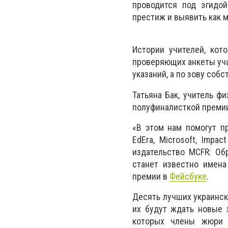
проводится под эгидой
престиж и выявить как м
Истории учителей, кот
проверяющих анкеты учас
указаний, а по зову соб
Татьяна Бак, учитель ф
полуфиналисткой премии,
«В этом нам помогут п
EdEra, Microsoft, Imp
издательство MCFR: Об
станет известно имена
премии в
Фейсбуке
.
Десять лучших украинск
их будут ждать новые з
которых члены жюри 