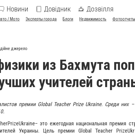
Новини
Довідник
Дозвілля
вто / Мото
Эксперты города
Блоги
Недвижимость
Фотоотчет
дійне джерело
физики из Бахмута поп
учших учителей стран
истов премии Global Teacher Prize Ukraine. Среди них –
0.
her
Prize
Ukraine
– это ежегодная национальная премия ст
ителей Украины. Цель премии Global Teacher
Prize
Ukr