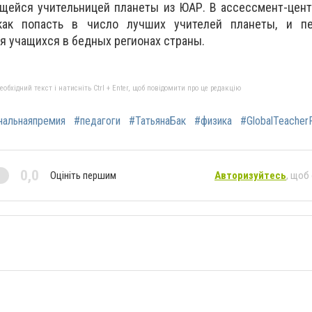
щейся учительницей планеты из ЮАР. В ассессмент-цент
как попасть в число лучших учителей планеты, и п
я учащихся в бедных регионах страны.
бхідний текст і натисніть Ctrl + Enter, щоб повідомити про це редакцію
нальнаяпремия
#педагоги
#ТатьянаБак
#физика
#GlobalTeacherP
0,0
Оцініть першим
Авторизуйтесь
, щоб