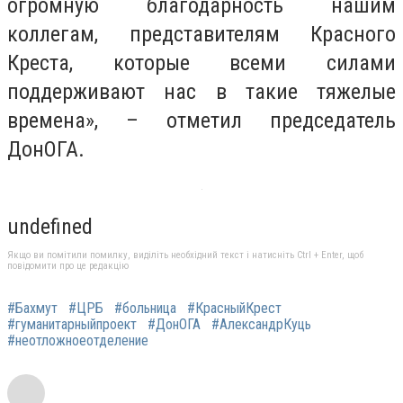
огромную благодарность нашим
коллегам, представителям Красного
Креста, которые всеми силами
поддерживают нас в такие тяжелые
времена», – отметил председатель
ДонОГА.
undefined
Якщо ви помітили помилку, виділіть необхідний текст і натисніть Ctrl + Enter, щоб
повідомити про це редакцію
#Бахмут
#ЦРБ
#больница
#КрасныйКрест
#гуманитарныйпроект
#ДонОГА
#АлександрКуць
#неотложноеотделение