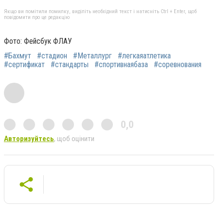
Якщо ви помітили помилку, виділіть необхідний текст і натисніть Ctrl + Enter, щоб
повідомити про це редакцію
Фото: Фейсбук ФЛАУ
#Бахмут
#стадион
#Металлург
#легкаяатлетика
#сертификат
#стандарты
#спортивнаябаза
#соревнования
0,0
Авторизуйтесь
, щоб оцінити